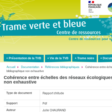
Aller
au
contenu
principal
Centre de ressources pour la
Présentation de la TVB
Vie de la TVB
Trame noire
Docum
Accueil
Documentation
Références bibliographiques
Cohérence entre éche
Fil
bibliographique non exhaustive
d'Ariane
Cohérence entre échelles des réseaux écologiques
non exhaustive
Type de document
Rapport d'étude
Support
Pdf
Auteur
Julie CHAURAND