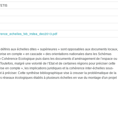
TETIS
rence_echelles_tvb_irstea_dec2013.pdf
définis aux échelles dites « supérieures » sont opposables aux documents locaux,
 prise en compte « en cascade » des orientations nationales dans les Schémas
 Cohérence Ecologique puis dans les documents d’aménagement de l’espace ou
Toutefois, malgré une volonté de l’Etat et de certaines régions pour préciser cette
rise en compte », les implications juridiques et la cohérence inter-échelles sous-
nt à préciser. Cette synthèse bibliographique vise à creuser la problématique de la
 réseaux écologiques établis à plusieurs échelles en vue du montage d'un projet