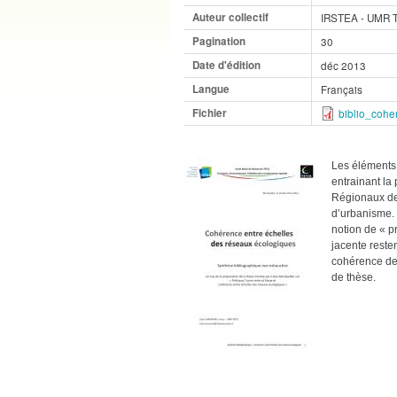
Auteur collectif
IRSTEA - UMR 
Pagination
30
Date d'édition
déc 2013
Langue
Français
Fichier
biblio_cohe
Les éléments 
entrainant la
Régionaux de
d’urbanisme. 
notion de « p
jacente reste
cohérence des
de thèse.