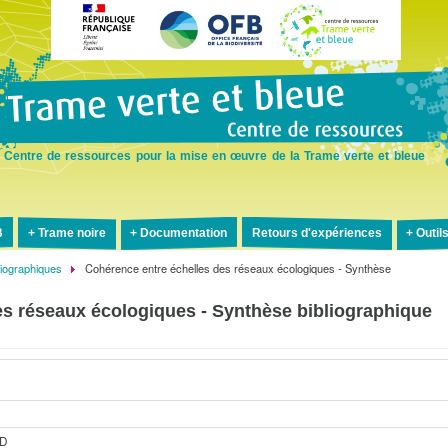
Aller
au
contenu
principal
Centre de ressources pour la mise en œuvre de la Trame verte et bleue
B
Trame noire
Documentation
Retours d'expériences
Outil
liographiques
Cohérence entre échelles des réseaux écologiques - Synthèse
es réseaux écologiques - Synthèse bibliographique
ND