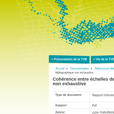
Présentation de la TVB
Vie de la TV
Accueil
Documentation
Références bib
Fil
bibliographique non exhaustive
d'Ariane
Cohérence entre échelles d
non exhaustive
Type de document
Rapport d'étude
Support
Pdf
Auteur
Julie CHAURA