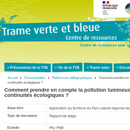
Aller
au
contenu
principal
Centre de ressources pour la
Présentation de la TVB
Vie de la TVB
Trame noire
Docum
Accueil
Documentation
Références bibliographiques
Comment prendre en co
Fil
continuités écologiques ?
d'Ariane
Comment prendre en compte la pollution lumineuse
continuités écologiques ?
Sous-titre
Application au territoire du Parc naturel régional 
Type de document
Rapport de stage
Echelle
PN / PNR