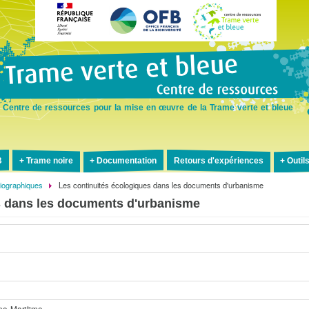
Aller
au
contenu
principal
Centre de ressources pour la mise en œuvre de la Trame verte et bleue
B
Trame noire
Documentation
Retours d'expériences
Outil
liographiques
Les continuités écologiques dans les documents d'urbanisme
s dans les documents d'urbanisme
e
ne-Maritime