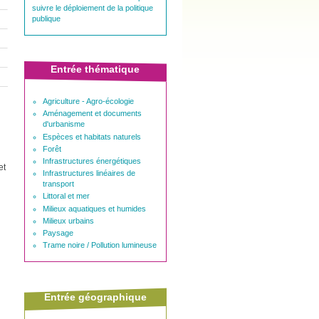
suivre le déploiement de la politique
publique
Entrée thématique
Agriculture - Agro-écologie
Aménagement et documents
d'urbanisme
Espèces et habitats naturels
Forêt
Infrastructures énergétiques
et
Infrastructures linéaires de
transport
Littoral et mer
Milieux aquatiques et humides
Milieux urbains
Paysage
Trame noire / Pollution lumineuse
Entrée géographique