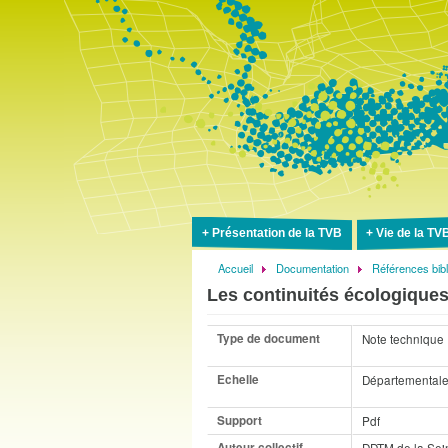
Présentation de la TVB
Vie de la TV
Accueil
Documentation
Références bib
Fil
Les continuités écologique
d'Ariane
Type de document
Note technique
Echelle
Départemental
Support
Pdf
Auteur collectif
DDTM de la Sei