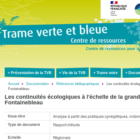
Aller
au
contenu
principal
Centre de ressources pour la
Présentation de la TVB
Vie de la TVB
Trame noire
Docum
Accueil
Documentation
Références bibliographiques
Les continuités écolog
Fil
Fontainebleau
d'Ariane
Les continuités écologiques à l'échelle de la grand
Fontainebleau
Sous-titre
Analyse à partir des pratiques cynégétiques, notam
Type de document
Rapport d'étude
Echelle
Régionale