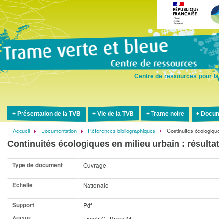
Aller
au
contenu
principal
Centre de ressources pour la
Présentation de la TVB
Vie de la TVB
Trame noire
Docum
Accueil
Documentation
Références bibliographiques
Continuités écologique
Fil
Continuités écologiques en milieu urbain : résulta
d'Ariane
Type de document
Ouvrage
Echelle
Nationale
Support
Pdf
Auteur
Lecuir G., Barra M.