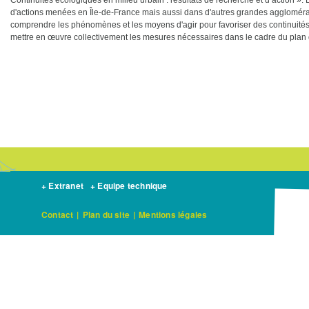
Continuités écologiques en milieu urbain : résultats de recherche et d’action »
d'actions menées en Île-de-France mais aussi dans d'autres grandes aggloméra
comprendre les phénomènes et les moyens d'agir pour favoriser des continuités 
mettre en œuvre collectivement les mesures nécessaires dans le cadre du plan 
+ Extranet
+ Equipe technique
Contact
|
Plan du site
|
Mentions légales