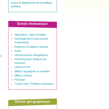
suivre le déploiement de la politique
publique
Entrée thématique
Agriculture - Agro-écologie
Aménagement et documents
d'urbanisme
Espèces et habitats naturels
Forêt
Infrastructures énergétiques
e-
Infrastructures linéaires de
transport
Littoral et mer
e
Milieux aquatiques et humides
Milieux urbains
Paysage
Trame noire / Pollution lumineuse
Entrée géographique