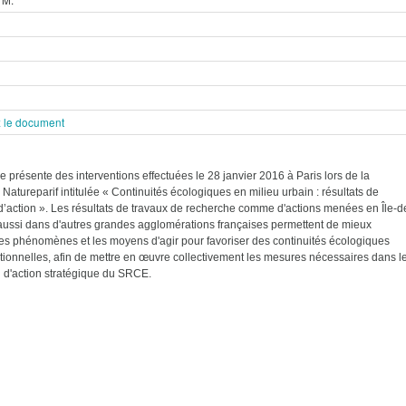
 le document
e présente des interventions effectuées le 28 janvier 2016 à Paris lors de la
Natureparif intitulée « Continuités écologiques en milieu urbain : résultats de
d’action ». Les résultats de travaux de recherche comme d'actions menées en Île-d
aussi dans d'autres grandes agglomérations françaises permettent de mieux
s phénomènes et les moyens d'agir pour favoriser des continuités écologiques
tionnelles, afin de mettre en œuvre collectivement les mesures nécessaires dans l
 d'action stratégique du SRCE.