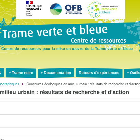
Aller
au
contenu
principal
Centre de ressources pour la mise en œuvre de la Trame verte et bleue
B
Trame noire
Documentation
Retours d'expériences
Outil
liographiques
Continuités écologiques en milieu urbain : résultats de recherche et d'actio
ilieu urbain : résultats de recherche et d'action
 M.