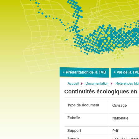
Présentation de la TVB
Vie de la TV
Accueil
Documentation
Références bib
Fil
Continuités écologiques en m
d'Ariane
Type de document
Ouvrage
Echelle
Nationale
Support
Pdf
Auteur
Lecuir G., Barra