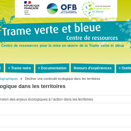
Aller
au
contenu
principal
Centre de ressources pour la mise en œuvre de la Trame verte et bleue
B
Trame noire
Documentation
Retours d'expériences
Outil
liographiques
Décliner une continuité écologique dans les territoires
ogique dans les territoires
sion des enjeux écologiques à l’action dans les territoires