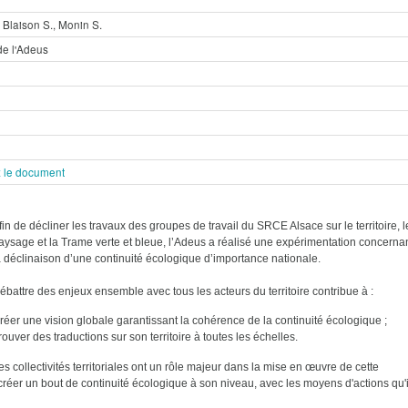
, Blaison S., Monin S.
de l'Adeus
 le document
fin de décliner les travaux des groupes de travail du SRCE Alsace sur le territoire, l
aysage et la Trame verte et bleue, l’Adeus a réalisé une expérimentation concerna
a déclinaison d’une continuité écologique d’importance nationale.
ébattre des enjeux ensemble avec tous les acteurs du territoire contribue à :
réer une vision globale garantissant la cohérence de la continuité écologique ;
rouver des traductions sur son territoire à toutes les échelles.
es collectivités territoriales ont un rôle majeur dans la mise en œuvre de cette
réer un bout de continuité écologique à son niveau, avec les moyens d'actions qu'i