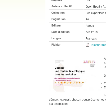
Auteur collectif
Gsell-Epailly A.
Collection
Les expertises 
Pagination
20
Editeur
Adeus
Date d'édition
déc 2013
Langue
Français
Fichier
Téléchargez
A
p
l
D
C
T
L
démarche. Aussi, chacun peut préserver ou c
a à disposition.