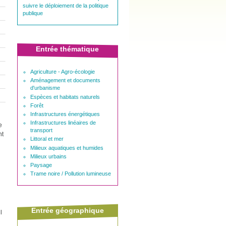
suivre le déploiement de la politique
publique
Entrée thématique
Agriculture - Agro-écologie
Aménagement et documents
d'urbanisme
Espèces et habitats naturels
Forêt
Infrastructures énergétiques
Infrastructures linéaires de
e
transport
nt
Littoral et mer
Milieux aquatiques et humides
Milieux urbains
Paysage
Trame noire / Pollution lumineuse
Entrée géographique
l