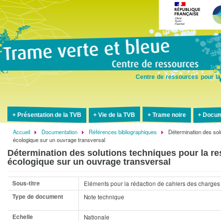
Aller
au
contenu
principal
Centre de ressources pour la
Présentation de la TVB
Vie de la TVB
Trame noire
Docum
Accueil
Documentation
Références bibliographiques
Détermination des solu
Fil
écologique sur un ouvrage transversal
d'Ariane
Détermination des solutions techniques pour la res
écologique sur un ouvrage transversal
Sous-titre
Eléments pour la rédaction de cahiers des charges
Type de document
Note technique
Echelle
Nationale