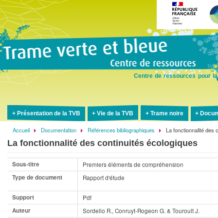
Aller
au
contenu
principal
Centre de ressources pour la
Présentation de la TVB
Vie de la TVB
Trame noire
Docum
Accueil
Documentation
Références bibliographiques
La fonctionnalité des 
Fil
La fonctionnalité des continuités écologiques
d'Ariane
Sous-titre
Premiers éléments de compréhension
Type de document
Rapport d'étude
Support
Pdf
Auteur
Sordello R., Conruyt-Rogeon G. & Touroult J.