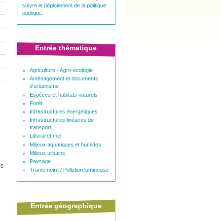
suivre le déploiement de la politique
publique
Entrée thématique
Agriculture - Agro-écologie
Aménagement et documents
d'urbanisme
Espèces et habitats naturels
Forêt
Infrastructures énergétiques
Infrastructures linéaires de
transport
Littoral et mer
Milieux aquatiques et humides
Milieux urbains
Paysage
ns
Trame noire / Pollution lumineuse
Entrée géographique