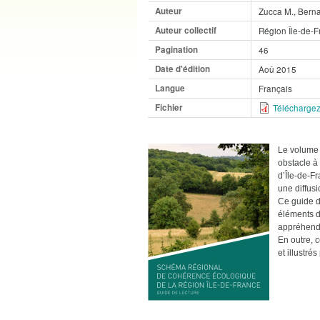
Auteur
Zucca M., Berna
Auteur collectif
Région Île-de-F
Pagination
46
Date d'édition
Aoû 2015
Langue
Français
Fichier
Téléchargez
Le volume 
obstacle à
d’Île-de-Fr
une diffusi
Ce guide de
éléments d
appréhender
En outre, c
et illustré