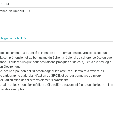
rd J.M.
rance, Natureparif, DRIEE
 le guide de lecture
des documents, la quantité et la nature des informations peuvent constituer un
 la compréhension et au bon usage du Schéma régional de cohérence écologique
ance. D’autant plus que pour des raisons pratiques et de coût, il en a été privilégié
on électronique.
 lecture a pour objectif d’accompagner les acteurs du territoire à travers les
e cartographie et du plan d’action du SRCE, et de leur permettre de mieux
 l’articulation des différents éléments constitutifs.
ertains enjeux identifiés méritent d’être reliés directement à une ou plusieurs actio
s par des exemples...