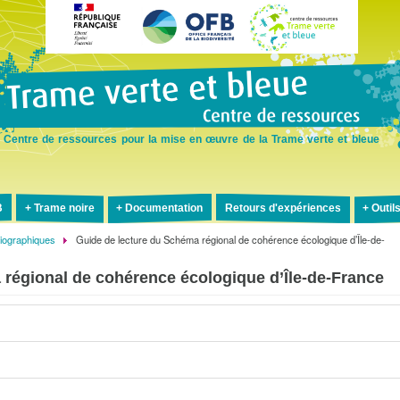
Aller
au
contenu
principal
Centre de ressources pour la mise en œuvre de la Trame verte et bleue
B
Trame noire
Documentation
Retours d'expériences
Outil
liographiques
Guide de lecture du Schéma régional de cohérence écologique d’Île-de-
 régional de cohérence écologique d’Île-de-France