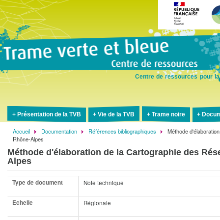
Aller
au
contenu
principal
Centre de ressources pour la
Présentation de la TVB
Vie de la TVB
Trame noire
Docum
Accueil
Documentation
Références bibliographiques
Méthode d'élaboratio
Fil
Rhône-Alpes
d'Ariane
Méthode d'élaboration de la Cartographie des Ré
Alpes
Type de document
Note technique
Echelle
Régionale