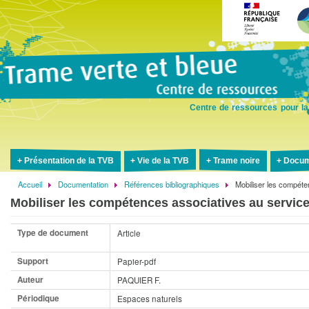
Aller
au
contenu
principal
Centre de ressources pour la
Présentation de la TVB
Vie de la TVB
Trame noire
Docum
Accueil
Documentation
Références bibliographiques
Mobiliser les compét
Fil
Mobiliser les compétences associatives au servic
d'Ariane
Type de document
Article
Support
Papier-pdf
Auteur
PAQUIER F.
Périodique
Espaces naturels