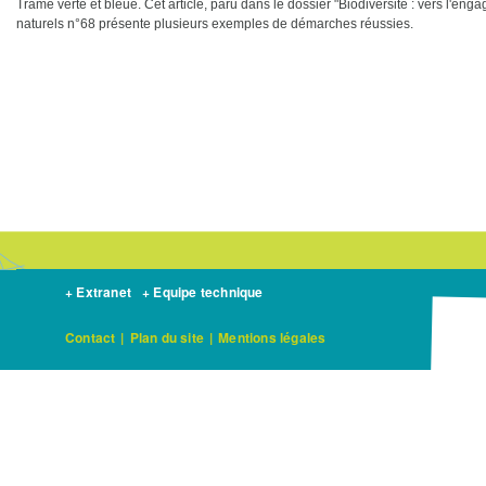
Trame verte et bleue. Cet article, paru dans le dossier "Biodiversité : vers l'eng
naturels n°68 présente plusieurs exemples de démarches réussies.
+ Extranet
+ Equipe technique
Contact
|
Plan du site
|
Mentions légales