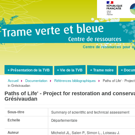
Aller
au
contenu
principal
Centre de ressources pour la
Présentation de la TVB
Vie de la TVB
Trame noire
Docum
Accueil
Documentation
Références bibliographiques
Paths of Life' - Projec
Fil
in Grésivaudan
d'Ariane
Paths of Life' - Project for restoration and conserva
Grésivaudan
Sous-titre
Summary of scientific and technical assessment
Echelle
Départementale
Auteur
Michelot JL, Salen P., Simon L., Loiseau J.