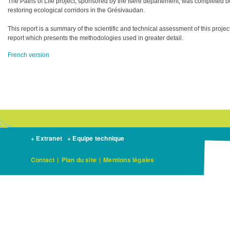
The Paths of Life project, sponsored by the Isère département, was completed 
restoring ecological corridors in the Grésivaudan.
This report is a summary of the scientific and technical assessment of this projec
report which presents the methodologies used in greater detail.
French version
+ Extranet
+ Equipe technique
Contact
|
Plan du site
|
Mentions légales