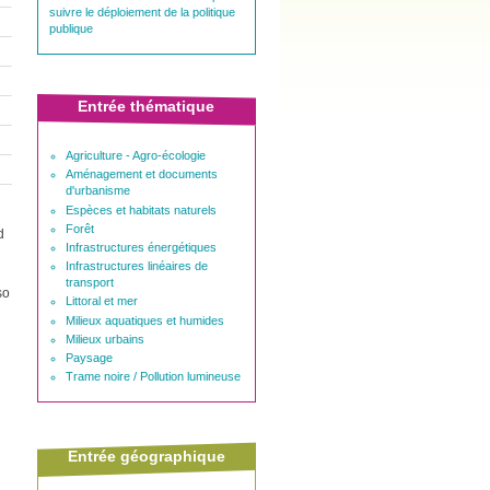
suivre le déploiement de la politique
publique
Entrée thématique
Agriculture - Agro-écologie
Aménagement et documents
d'urbanisme
Espèces et habitats naturels
Forêt
d
Infrastructures énergétiques
Infrastructures linéaires de
transport
so
Littoral et mer
Milieux aquatiques et humides
Milieux urbains
Paysage
Trame noire / Pollution lumineuse
Entrée géographique