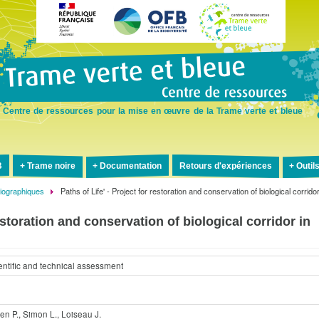
Aller
au
contenu
principal
Centre de ressources pour la mise en œuvre de la Trame verte et bleue
B
Trame noire
Documentation
Retours d'expériences
Outil
liographiques
Paths of Life' - Project for restoration and conservation of biological corrido
restoration and conservation of biological corridor in
ntific and technical assessment
e
en P., Simon L., Loiseau J.