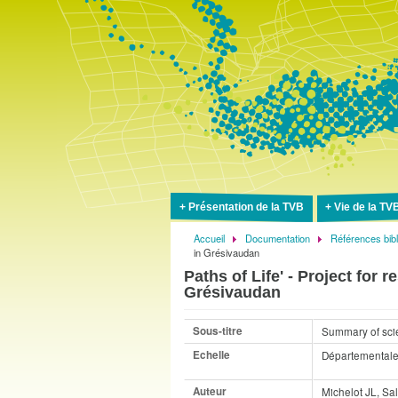
Présentation de la TVB
Vie de la TV
Accueil
Documentation
Références bib
Fil
in Grésivaudan
d'Ariane
Paths of Life' - Project for 
Grésivaudan
Sous-titre
Summary of scie
Echelle
Départemental
Auteur
Michelot JL, Sal