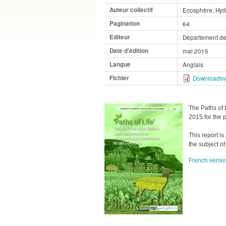
Auteur collectif
Ecosphère, Hyd
Pagination
64
Editeur
Département de 
Date d'édition
mai 2015
Langue
Anglais
Fichier
Downloadin
The Paths of 
2015 for the 
This report is
the subject o
French versi