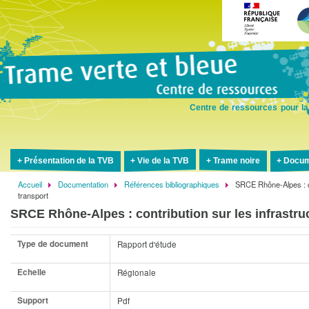
Aller
au
contenu
principal
Centre de ressources pour la
Présentation de la TVB
Vie de la TVB
Trame noire
Docum
Accueil
Documentation
Références bibliographiques
SRCE Rhône-Alpes : con
Fil
transport
d'Ariane
SRCE Rhône-Alpes : contribution sur les infrastruc
Type de document
Rapport d'étude
Echelle
Régionale
Support
Pdf