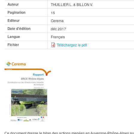
Auteur
THUILLIER L. & BILLON V.
Pagination
15
Editeur
Cerema
Date d'édition
déc 2017
Langue
Français
Fichier
Téléchargez le pdf
Ce document dresse le bilan des actions menées en Auvergne-Rhône-Alpes sur l