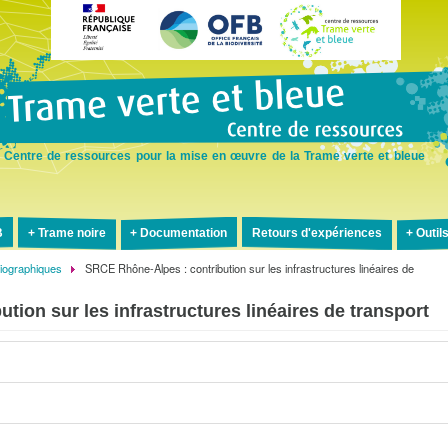
Aller
au
contenu
principal
Centre de ressources pour la mise en œuvre de la Trame verte et bleue
B
Trame noire
Documentation
Retours d'expériences
Outil
liographiques
SRCE Rhône-Alpes : contribution sur les infrastructures linéaires de
ion sur les infrastructures linéaires de transport