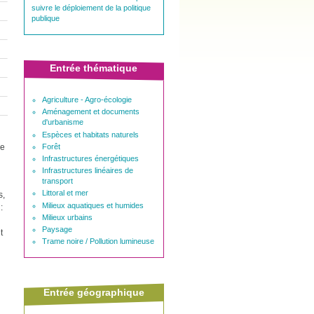
suivre le déploiement de la politique
publique
Entrée thématique
Agriculture - Agro-écologie
Aménagement et documents
d'urbanisme
Espèces et habitats naturels
Forêt
de
Infrastructures énergétiques
Infrastructures linéaires de
transport
Littoral et mer
s,
Milieux aquatiques et humides
:
Milieux urbains
Paysage
t
Trame noire / Pollution lumineuse
Entrée géographique