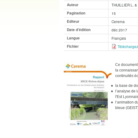
Auteur
THUILLIER L. &
Pagination
15
Editeur
Cerema
Date d'édition
déc 2017
Langue
Français
Fichier
Téléchargez
Ce document 
la connaissanc
continuités é
la base de do
l’analyse de l
l'Est Lyonnai
l’animation d
bleue (GEIST