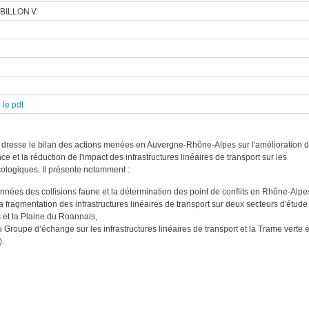
 BILLON V.
 le pdf
dresse le bilan des actions menées en Auvergne-Rhône-Alpes sur l'amélioration 
e et la réduction de l'impact des infrastructures linéaires de transport sur les
cologiques. Il présente notamment :
nnées des collisions faune et la détermination des point de conflits en Rhône-Alpe
a fragmentation des infrastructures linéaires de transport sur deux secteurs d'étude 
s et la Plaine du Roannais,
u Groupe d’échange sur les infrastructures linéaires de transport et la Trame verte e
).