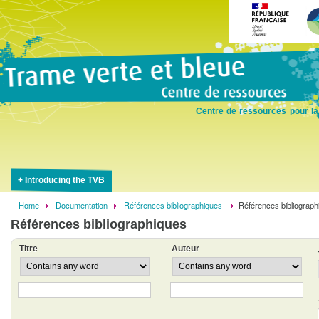
Skip
to
main
content
Centre de ressources pour la
Introducing the TVB
Home
Documentation
Références bibliographiques
Références bibliograph
Breadcrumb
Références bibliographiques
Titre
Auteur
Operator
Operator