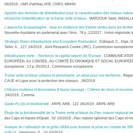
06/2019 , UMS PatriNat, AFB, CNRS, MNHN
Apports des données de télédétection pour la caractérisation des milieux natur
démarche d'identification de la trame verte et bleue
, MARZOUK Sami, AMSALLEM 
L’approche écopaysagère : mise en évidence des trames vertes dans les territoi
Nouvelle-Aquitaine en partenariat avec l’Inra , 78 p ,12/2017 , Union régional
Strategic Green Infrastructure and Ecosystem Restoration
, Estreguil, C., Dige, 
Teller, A. , 127 ,04/2019 , Joint Research Centre (JRC), Commission européenn
Infrastructure verte – Renforcer le capital naturel de l'Europe
, COMMUNICATIO
EUROPÉEN, AU CONSEIL, AU COMITÉ ÉCONOMIQUE ET SOCIAL EUROPÉEN 
européenne , 13 p ,05/2013 , Commission européenne
Trame verte et bleue urbaine et périurbaine, un atout pour nos territoires
, Régio
CAUE et Ligue pour la protection des oiseaux. , 06/2019
Clôtures routières et ferroviaires & faune sauvage - Critères de choix et recom
,04/2019 , Cerema
Guide PLU(i) et biodiversité
, ARPE-ARB , 122 ,06/2019 , ARPE-ARB
Étude de la fonctionnalité de la Trame verte et bleue du Parc naturel régional 
des Caps et marais d'Opale , 52 ,03/2019 , Parc naturel rgéional des Caps et m
Analyse de l’utilisation de la grille URBA pour évaluer la prise en compte du S
et PLUi
, Vanpeene, S. , 18 ,03/2019