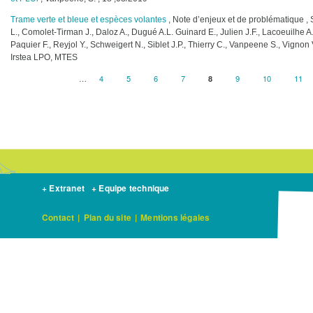
Trame verte et bleue et espèces volantes
, Note d’enjeux et de problématique , S
L., Comolet-Tirman J., Daloz A., Dugué A.L. Guinard E., Julien J.F., Lacoeuilhe 
Paquier F., Reyjol Y., Schweigert N., Siblet J.P., Thierry C., Vanpeene S., Vigno
Irstea LPO, MTES
…
Page
4
Page
5
Page
6
Page
7
Current
8
Page
9
Page
10
Page
11
Pagination
page
+ Extranet
+ Equipe technique
Contact
|
Plan du site
|
Mentions légales