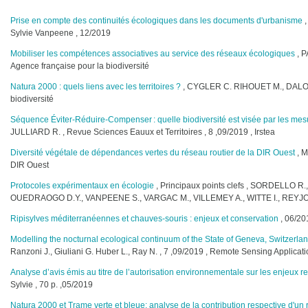
Prise en compte des continuités écologiques dans les documents d'urbanisme
,
Sylvie Vanpeene , 12/2019
Mobiliser les compétences associatives au service des réseaux écologiques
, P
Agence française pour la biodiversité
Natura 2000 : quels liens avec les territoires ?
, CYGLER C. RIHOUET M., DALOZ A.
biodiversité
Séquence Éviter-Réduire-Compenser : quelle biodiversité est visée par les mes
JULLIARD R. , Revue Sciences Eauux et Territoires , 8 ,09/2019 , Irstea
Diversité végétale de dépendances vertes du réseau routier de la DIR Ouest
, M
DIR Ouest
Protocoles expérimentaux en écologie
, Principaux points clefs , SORDELLO 
OUEDRAOGO D.Y., VANPEENE S., VARGAC M., VILLEMEY A., WITTE I., REYJOL Y
Ripisylves méditerranéennes et chauves-souris : enjeux et conservation
, 06/20
Modelling the nocturnal ecological continuum of the State of Geneva, Switzerla
Ranzoni J., Giuliani G. Huber L., Ray N. , 7 ,09/2019 , Remote Sensing Applica
Analyse d’avis émis au titre de l’autorisation environnementale sur les enjeux re
Sylvie , 70 p. ,05/2019
Natura 2000 et Trame verte et bleue: analyse de la contribution respective d'un 