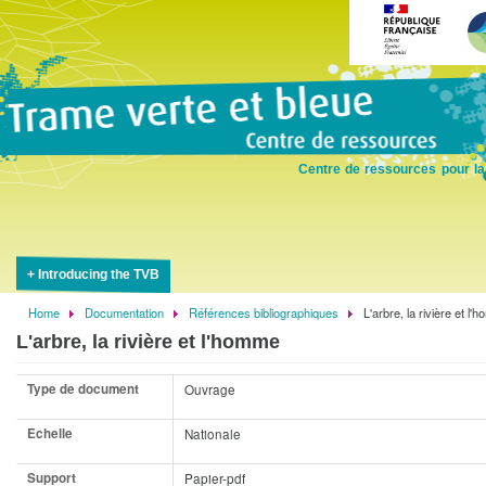
Skip
to
main
content
Centre de ressources pour la
Introducing the TVB
Home
Documentation
Références bibliographiques
L'arbre, la rivière et l
Breadcrumb
L'arbre, la rivière et l'homme
Type de document
Ouvrage
Echelle
Nationale
Support
Papier-pdf