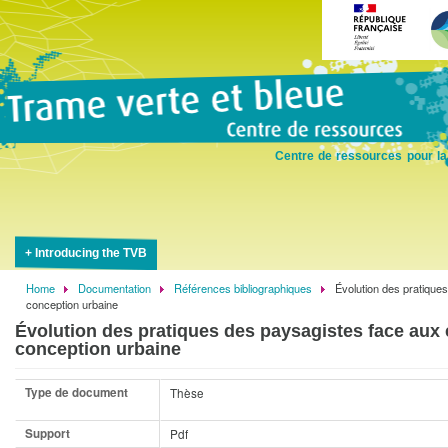
Skip
to
main
content
Centre de ressources pour la
Introducing the TVB
Home
Documentation
Références bibliographiques
Évolution des pratique
Breadcrumb
conception urbaine
Évolution des pratiques des paysagistes face aux 
conception urbaine
Type de document
Thèse
Support
Pdf