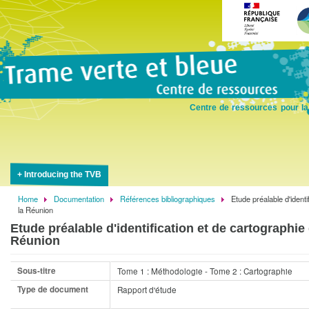
Skip
to
main
content
Centre de ressources pour la
Introducing the TVB
Home
Documentation
Références bibliographiques
Etude préalable d'ident
Breadcrumb
la Réunion
Etude préalable d'identification et de cartographi
Réunion
Sous-titre
Tome 1 : Méthodologie - Tome 2 : Cartographie
Type de document
Rapport d'étude