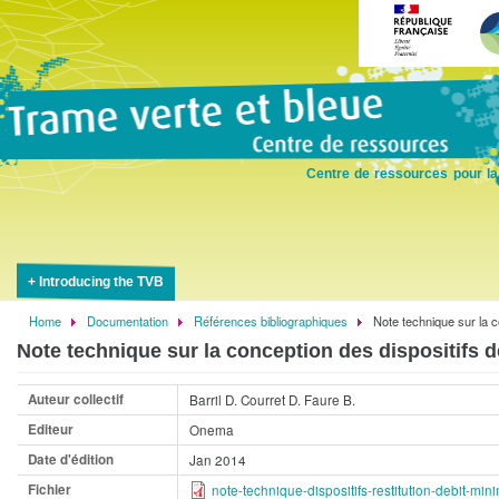
Skip
to
main
content
Centre de ressources pour la
Introducing the TVB
Home
Documentation
Références bibliographiques
Note technique sur la co
Breadcrumb
Note technique sur la conception des dispositifs d
Auteur collectif
Barril D. Courret D. Faure B.
Editeur
Onema
Date d'édition
Jan 2014
Fichier
note-technique-dispositifs-restitution-debit-m