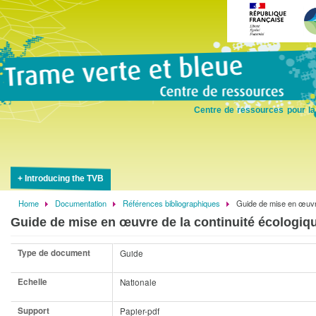
Skip
to
main
content
Centre de ressources pour la
Introducing the TVB
Home
Documentation
Références bibliographiques
Guide de mise en œuvre
Breadcrumb
Guide de mise en œuvre de la continuité écologiqu
Type de document
Guide
Echelle
Nationale
Support
Papier-pdf