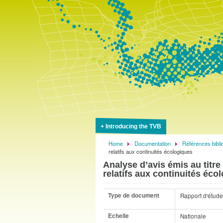
Introducing the TVB
Home
Documentation
Références bibli
Breadcrumb
relatifs aux continuités écologiques
Analyse d’avis émis au titre
relatifs aux continuités éco
Type de document
Rapport d'étude
Echelle
Nationale