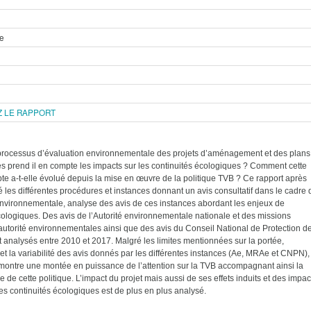
e
 LE RAPPORT
rocessus d’évaluation environnementale des projets d’aménagement et des plans
 prend il en compte les impacts sur les continuités écologiques ? Comment cette
te a-t-elle évolué depuis la mise en œuvre de la politique TVB ? Ce rapport après
é les différentes procédures et instances donnant un avis consultatif dans le cadre 
environnementale, analyse des avis de ces instances abordant les enjeux de
cologiques. Des avis de l’Autorité environnementale nationale et des missions
autorité environnementales ainsi que des avis du Conseil National de Protection d
t analysés entre 2010 et 2017. Malgré les limites mentionnées sur la portée,
é et la variabilité des avis donnés par les différentes instances (Ae, MRAe et CNPN),
ontre une montée en puissance de l’attention sur la TVB accompagnant ainsi la
 de cette politique. L’impact du projet mais aussi de ses effets induits et des impac
es continuités écologiques est de plus en plus analysé.