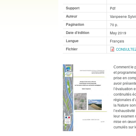
Support
Pdf
Auteur
Vanpeene Sylvi
Pagination
70 p.
Date d'édition
May 2019
Langue
Français
Fichier
CONSULTEZ
Comment le p
et programmes
prise en comp
avoir présent
l’évaluation 
continuités é
régionales d’
la Nature son
l’exhaustivit
leur examen m
mise en œuvre
cumulés sur l