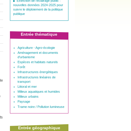
Extinction de l'éclairage public :
nouvelles données 2024-2025 pour
suivre le déploiement de la politique
publique
Entrée thématique
Agriculture - Agro-écologie
Aménagement et documents
d'urbanisme
Espèces et habitats naturels
Forêt
Infrastructures énergétiques
Infrastructures linéaires de
de
transport
Littoral et mer
Milieux aquatiques et humides
e
Milieux urbains
Paysage
Trame noire / Pollution lumineuse
ts
Entrée géographique