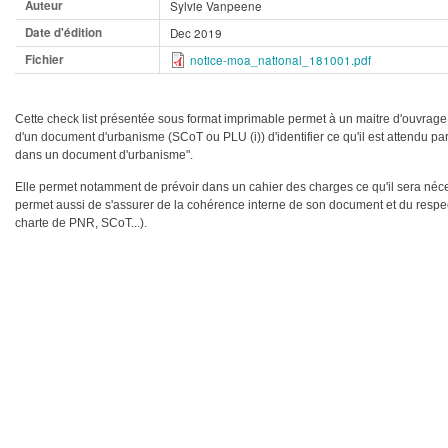
Auteur
Sylvie Vanpeene
Date d'édition
Dec 2019
Fichier
notice-moa_national_181001.pdf
Cette check list présentée sous format imprimable permet à un maitre d'ouvrage 
d'un document d'urbanisme (SCoT ou PLU (i)) d'identifier ce qu'il est attendu p
dans un document d'urbanisme".
Elle permet notamment de prévoir dans un cahier des charges ce qu'il sera néce
permet aussi de s'assurer de la cohérence interne de son document et du resp
charte de PNR, SCoT...).