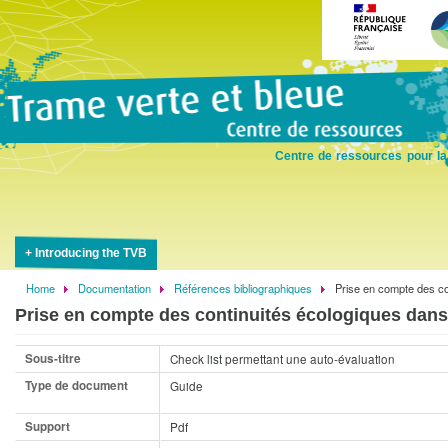
Skip
to
main
content
Centre de ressources pour la
Introducing the TVB
Home
Documentation
Références bibliographiques
Prise en compte des co
Breadcrumb
Prise en compte des continuités écologiques dan
Sous-titre
Check list permettant une auto-évaluation
Type de document
Guide
Support
Pdf