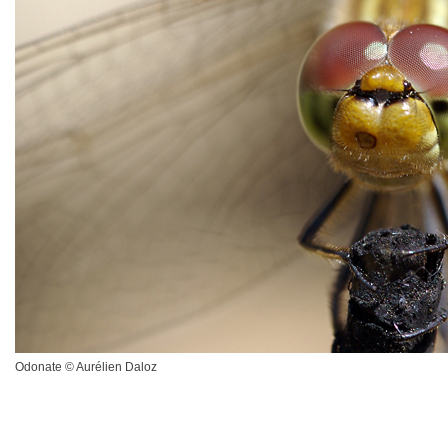
Odonate © Aurélien Daloz