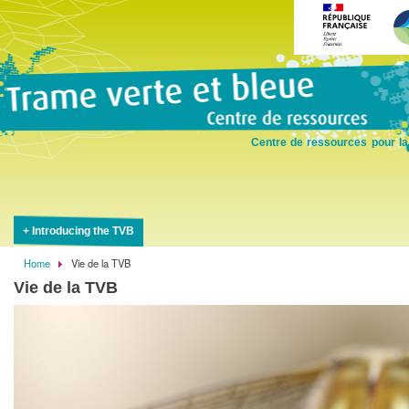
Skip
to
main
content
Centre de ressources pour la
Introducing the TVB
Home
Vie de la TVB
Breadcrumb
Vie de la TVB