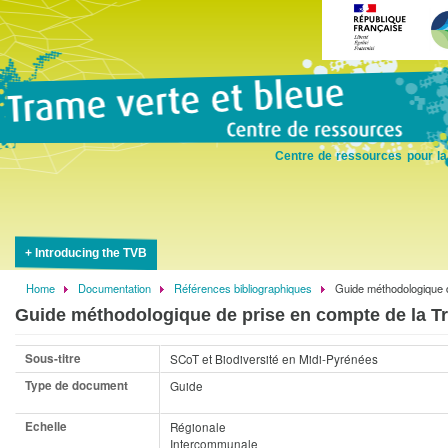
Skip
to
main
content
Centre de ressources pour la
Introducing the TVB
Home
Documentation
Références bibliographiques
Guide méthodologique d
Breadcrumb
Guide méthodologique de prise en compte de la Tr
Sous-titre
SCoT et Biodiversité en Midi-Pyrénées
Type de document
Guide
Echelle
Régionale
Intercommunale