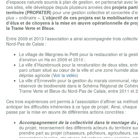
d’espaces naturels soumis à plan de gestion, en partenariat avec l
ces sites, elle développe depuis plusieurs années des
projets parti
territoire (PROPATER)
pour une gestion collective et concertée d’
plus « ordinaire ».
L’objectif de ces projets est la mobilisation et
d’élus et de citoyens à la mise en œuvre opérationnelle de pro
la Trame Verte et Bleue.
Entre 2009 et 2013 l’association a ainsi accompagnée trois collectivit
Nord-Pas de Calais :
Le village de Wargnies-le-Petit pour la restauration et la gesti
d’environ un Ha en 2009 et 2010 ;
La ville d’Hazebrouck pour la renaturation de deux sites, ent
parc urbain situé au cœur de la ville et une zone humide aba
déprise agricole (
Voir la vidéo
)
La ville d’Ennevelin pour la gestion du marais communal, ré
réservoir de biodiversité dans le Schéma Régional de Cohér
Trame Verte et Bleue du Nord-Pas de Calais, entre 2011 et 
Ces trois expériences ont permis à l’association d’affiner sa métho
anticiper les difficultés inhérentes à ce type de projet. Ainsi, chaqu
passe par la mise en œuvre de différentes actions concrètes :
Accompagnement de la collectivité dans le montage du 
du projet, recensement des différents acteurs du territoire su
prendre part au projet (chasseurs, pêcheurs, agriculteurs, r
associations locales, structures éducatives et/ou sociales, en