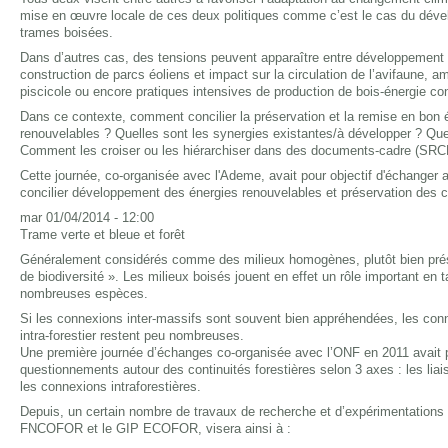
mise en œuvre locale de ces deux politiques comme c’est le cas du dévelo
trames boisées.
Dans d’autres cas, des tensions peuvent apparaître entre développement d
construction de parcs éoliens et impact sur la circulation de l’avifaune, 
piscicole ou encore pratiques intensives de production de bois-énergie co
Dans ce contexte, comment concilier la préservation et la remise en bon
renouvelables ? Quelles sont les synergies existantes/à développer ? Que
Comment les croiser ou les hiérarchiser dans des documents-cadre (S
Cette journée, co-organisée avec l'Ademe, avait pour objectif d'échanger a
concilier développement des énergies renouvelables et préservation des c
mar 01/04/2014 - 12:00
Trame verte et bleue et forêt
Généralement considérés comme des milieux homogènes, plutôt bien prése
de biodiversité ». Les milieux boisés jouent en effet un rôle important en 
nombreuses espèces.
Si les connexions inter-massifs sont souvent bien appréhendées, les con
intra-forestier restent peu nombreuses.
Une première journée d’échanges co-organisée avec l’ONF en 2011 avait pe
questionnements autour des continuités forestières selon 3 axes : les liais
les connexions intraforestières.
Depuis, un certain nombre de travaux de recherche et d’expérimentations 
FNCOFOR et le GIP ECOFOR, visera ainsi à :