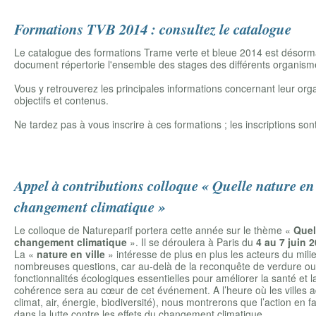
Formations TVB 2014 : consultez le catalogue
Le catalogue des formations Trame verte et bleue 2014 est désormais 
document répertorie l'ensemble des stages des différents organism
Vous y retrouverez les principales informations concernant leur orga
objectifs et contenus.
Ne tardez pas à vous inscrire à ces formations ; les inscriptions so
Appel à contributions colloque « Quelle nature en 
changement climatique »
Le colloque de Natureparif portera cette année sur le thème «
Quel
changement climatique
». Il se déroulera à Paris du
4 au 7 juin 
La «
nature en ville
» intéresse de plus en plus les acteurs du milieu
nombreuses questions, car au-delà de la reconquête de verdure ou
fonctionnalités écologiques essentielles pour améliorer la santé et la
cohérence sera au cœur de cet événement. A l’heure où les villes a
climat, air, énergie, biodiversité), nous montrerons que l’action e
dans la lutte contre les effets du changement climatique.