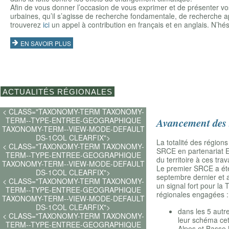
Afin de vous donner l’occasion de vous exprimer et de présenter v
urbaines, qu’il s’agisse de recherche fondamentale, de recherche a
trouverez
ici
un appel à contribution en français et en anglais. N’hé
EN SAVOIR PLUS
ACTUALITÉS RÉGIONALES
< CLASS="TAXONOMY-TERM TAXONOMY-
TERM--TYPE-ENTREE-GEOGRAPHIQUE
Avancement des 
TAXONOMY-TERM--VIEW-MODE-DEFAULT
DS-1COL CLEARFIX">
La totalité des régio
< CLASS="TAXONOMY-TERM TAXONOMY-
SRCE en partenariat E
TERM--TYPE-ENTREE-GEOGRAPHIQUE
du territoire à ces tr
TAXONOMY-TERM--VIEW-MODE-DEFAULT
Le premier SRCE a été 
DS-1COL CLEARFIX">
septembre dernier et a
< CLASS="TAXONOMY-TERM TAXONOMY-
un signal fort pour la
TERM--TYPE-ENTREE-GEOGRAPHIQUE
régionales engagées :
TAXONOMY-TERM--VIEW-MODE-DEFAULT
DS-1COL CLEARFIX">
dans les 5 autr
< CLASS="TAXONOMY-TERM TAXONOMY-
leur schéma cet
TERM--TYPE-ENTREE-GEOGRAPHIQUE
Alpes et Basse