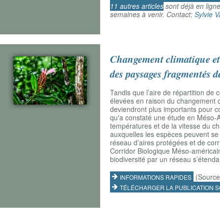
11 autres articles
sont déjà en lign
semaines à venir.
Contact:
Sylvie 
Changement climatique et d
des paysages fragmentés 
Tandis que l’aire de répartition de
élevées en raison du changement cli
deviendront plus importants pour con
qu'a constaté une étude en Méso-Am
températures et de la vitesse du ch
auxquelles les espèces peuvent se 
réseau d’aires protégées et de corri
Corridor Biologique Méso-américain,
biodiversité par un réseau s’éten
(Source:
INFORMATIONS RAPIDES
TÉLÉCHARGER LA PUBLICATION S