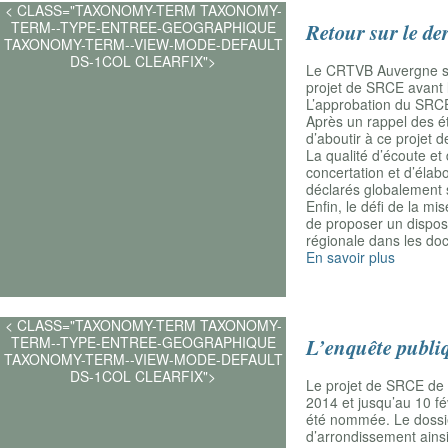
< CLASS="TAXONOMY-TERM TAXONOMY-
TERM--TYPE-ENTREE-GEOGRAPHIQUE
Retour sur le d
TAXONOMY-TERM--VIEW-MODE-DEFAULT
DS-1COL CLEARFIX">
Le CRTVB Auvergne s’es
projet de SRCE avant l
L’approbation du SRCE
Après un rappel des é
d’aboutir à ce projet
La qualité d’écoute e
concertation et d’éla
déclarés globalement sa
Enfin, le défi de la m
de proposer un disposi
régionale dans les do
En savoir plus
< CLASS="TAXONOMY-TERM TAXONOMY-
TERM--TYPE-ENTREE-GEOGRAPHIQUE
L’enquête publiq
TAXONOMY-TERM--VIEW-MODE-DEFAULT
DS-1COL CLEARFIX">
Le projet de SRCE de 
2014 et jusqu’au 10 f
été nommée. Le dossie
d’arrondissement ains