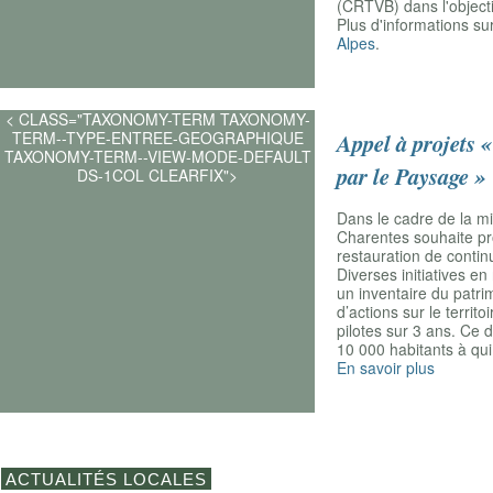
(CRTVB) dans l'object
Plus d'informations su
Alpes
.
< CLASS="TAXONOMY-TERM TAXONOMY-
TERM--TYPE-ENTREE-GEOGRAPHIQUE
Appel à projets 
TAXONOMY-TERM--VIEW-MODE-DEFAULT
par le Paysage »
DS-1COL CLEARFIX">
Dans le cadre de la m
Charentes souhaite pro
restauration de
contin
Diverses initiatives e
un inventaire du patri
d’actions sur le terri
pilotes sur 3 ans. Ce
10 000 habitants à qu
En savoir plus
ACTUALITÉS LOCALES