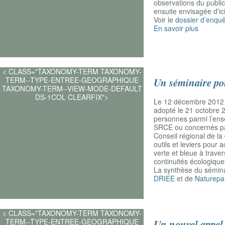
observations du publ
ensuite envisagée d’ici 
Voir le
dossier d’enqu
En savoir plus
< CLASS="TAXONOMY-TERM TAXONOMY-
TERM--TYPE-ENTREE-GEOGRAPHIQUE
Un séminaire po
TAXONOMY-TERM--VIEW-MODE-DEFAULT
DS-1COL CLEARFIX">
Le 12 décembre 2012 s
adopté le 21 octobre 
personnes parmi l’ens
SRCE ou concernés par
Conseil régional de la
outils et leviers pour
verte et bleue à trave
continuités écologique
La synthèse du séminai
DRIEE
et de
Naturepar
< CLASS="TAXONOMY-TERM TAXONOMY-
TERM--TYPE-ENTREE-GEOGRAPHIQUE
Un nouvel appel 