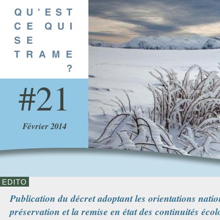
Aller
au
contenu
principal
21
Février 2014
EDITO
Publication du décret adoptant les orientations natio
préservation et la remise en état des continuités éco