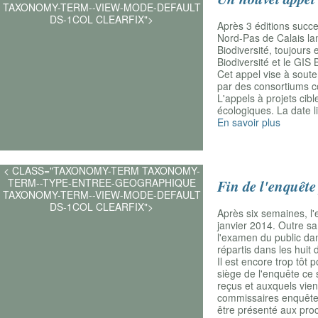
TAXONOMY-TERM--VIEW-MODE-DEFAULT
DS-1COL CLEARFIX">
Après 3 éditions succe
Nord-Pas de Calais la
Biodiversité, toujours
Biodiversité et le GIS
Cet appel vise à soute
par des consortiums c
L'appels à projets cib
écologiques. La date li
En savoir plus
< CLASS="TAXONOMY-TERM TAXONOMY-
TERM--TYPE-ENTREE-GEOGRAPHIQUE
Fin de l'enquête
TAXONOMY-TERM--VIEW-MODE-DEFAULT
DS-1COL CLEARFIX">
Après six semaines, l
janvier 2014. Outre sa
l'examen du public dan
répartis dans les huit
Il est encore trop tôt 
siège de l'enquête ce 
reçus et auxquels vien
commissaires enquêteur
être présenté aux proc