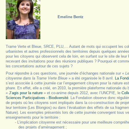
Emeline Bentz
Trame Verte et Bleue, SRCE, PLU,… Autant de mots qui occupent les colle
urbanistes et autres professionnels des territoires depuis quelques années
pour les citoyens qui observent cela de loin, en surfant sur le site de leur
recevant des invitations pour des réunions publiques ? Pourquoi et comme
les concertations autour de ces sujets ?
Pour répondre à ces questions, une journée d’échanges nationale sur «
Le
citoyenne dans la Trame Verte Bleue
» a été organisée le 8 avril.
La Fonda
s’est associée à cette journée car l’engagement citoyen pour la nature est
phare. En effet, elle a créé, en 2010, la première plateforme nationale du 
«
J’agis pour la nature
» et co-anime depuis 2012, avec l’UNCPIE, le
Coll
Sciences Participatives - Biodiversité
. La Fondation observe donc réguli
de projets où les citoyens sont impliqués dans la co-construction de pro
leur territoire (Les Blongios) ou dans l’évaluation des effets de sa fragmen
Nature). Les exemples présentés lors de cette journée convergent tous 
enseignements pour le territoire :
- L’implication citoyenne est nécessaire pour une meilleure compréhe
des projets d’aménagement ;