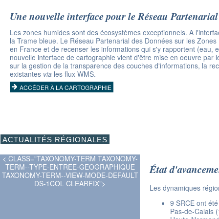
Une nouvelle interface pour le Réseau Partenaria
Les zones humides sont des écosystèmes exceptionnels. A l'interface 
la Trame bleue. Le Réseau Partenarial des Données sur les Zones H
en France et de recenser les informations qui s'y rapportent (eau, 
nouvelle interface de cartographie vient d'être mise en oeuvre par 
sur la gestion de la transparence des couches d'informations, la r
existantes
via
les flux WMS.
ACCÉDER À LA CARTOGRAPHIE
ACTUALITÉS RÉGIONALES
< CLASS="TAXONOMY-TERM TAXONOMY-
TERM--TYPE-ENTREE-GEOGRAPHIQUE
État d'avancem
TAXONOMY-TERM--VIEW-MODE-DEFAULT
DS-1COL CLEARFIX">
Les dynamiques région
9 SRCE ont été 
Pas-de-Calais (