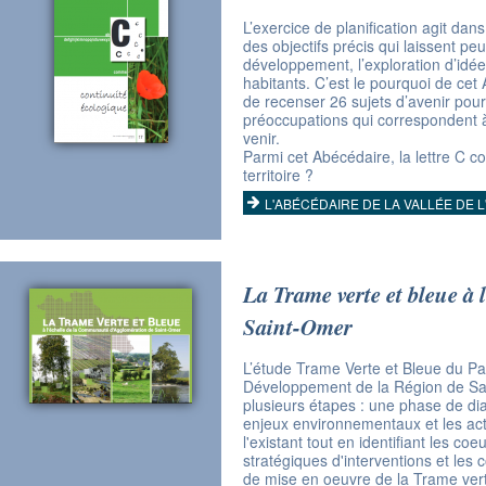
L’exercice de planification agit dan
des objectifs précis qui laissent pe
développement, l’exploration d’idée
habitants. C’est le pourquoi de cet
de recenser 26 sujets d’avenir pour
préoccupations qui correspondent à 
venir.
Parmi cet Abécédaire, la lettre C 
territoire ?
L'ABÉCÉDAIRE DE LA VALLÉE DE L
La Trame verte et bleue à
Saint-Omer
L’étude Trame Verte et Bleue du Pa
Développement de la Région de Sai
plusieurs étapes : une phase de dia
enjeux environnementaux et les act
l'existant tout en identifiant les co
stratégiques d'interventions et les
de mise en oeuvre de la Trame ver