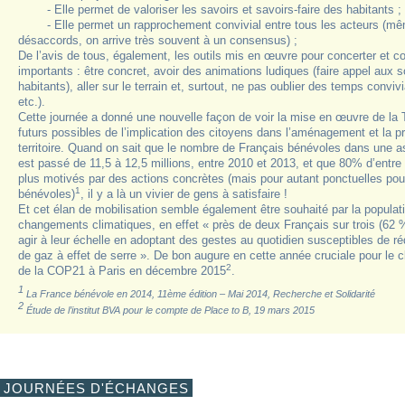
- Elle permet de valoriser les savoirs et savoirs-faire des habitants ;
- Elle permet un rapprochement convivial entre tous les acteurs (même
désaccords, on arrive très souvent à un consensus) ;
De l’avis de tous, également, les outils mis en œuvre pour concerter et co
importants : être concret, avoir des animations ludiques (faire appel aux 
habitants), aller sur le terrain et, surtout, ne pas oublier des temps conviv
etc.).
Cette journée a donné une nouvelle façon de voir la mise en œuvre de la
futurs possibles de l’implication des citoyens dans l’aménagement et la pr
territoire. Quand on sait que le nombre de Français bénévoles dans une a
est passé de 11,5 à 12,5 millions, entre 2010 et 2013, et que 80% d’entre
plus motivés par des actions concrètes (mais pour autant ponctuelles po
1
bénévoles)
, il y a là un vivier de gens à satisfaire !
Et cet élan de mobilisation semble également être souhaité par la populati
changements climatiques, en effet « près de deux Français sur trois (62 %
agir à leur échelle en adoptant des gestes au quotidien susceptibles de r
de gaz à effet de serre ». De bon augure en cette année cruciale pour le c
2
de la COP21 à Paris en décembre 2015
.
1
La France bénévole en 2014, 11ème édition – Mai 2014, Recherche et Solidarité
2
Étude de l’institut BVA pour le compte de Place to B, 19 mars 2015
JOURNÉES D'ÉCHANGES