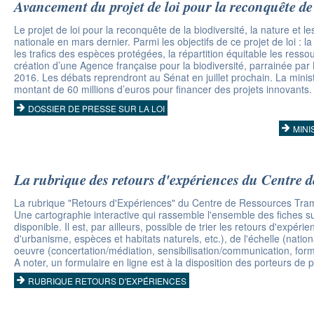
Avancement du projet de loi pour la reconquête de l
Le projet de loi pour la reconquête de la biodiversité, la nature et
nationale en mars dernier. Parmi les objectifs de ce projet de loi : l
les trafics des espèces protégées, la répartition équitable les resso
création d’une Agence française pour la biodiversité, parrainée par
2016. Les débats reprendront au Sénat en juillet prochain. La minist
montant de 60 millions d’euros pour financer des projets innovants.
DOSSIER DE PRESSE SUR LA LOI
MINI
La rubrique des retours d'expériences du Centre d
La rubrique "Retours d'Expériences" du Centre de Ressources Tram
Une cartographie interactive qui rassemble l'ensemble des fiches su
disponible. Il est, par ailleurs, possible de trier les retours d'ex
d'urbanisme, espèces et habitats naturels, etc.), de l'échelle (natio
oeuvre (concertation/médiation, sensibilisation/communication, forma
A noter, un formulaire en ligne est à la disposition des porteurs de p
RUBRIQUE RETOURS D'EXPÉRIENCES