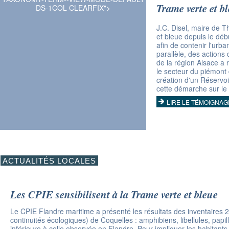
Trame verte et b
DS-1COL CLEARFIX">
J.C. Disel, maire de 
et bleue depuis le déb
afin de contenir l'urb
parallèle, des actions
de la région Alsace a r
le secteur du piémont 
création d'un Réservo
cette démarche sur le t
LIRE LE TÉMOIGNAG
ACTUALITÉS LOCALES
Les CPIE sensibilisent à la Trame verte et bleue
Le CPIE Flandre maritime a présenté les résultats des inventaires 
continuités écologiques) de Coquelles : amphibiens, libellules, papil
inférieure à celle observée en Flandre. Pour impliquer les habitan