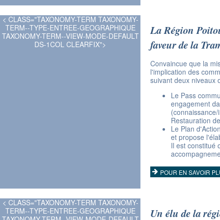
< CLASS="TAXONOMY-TERM TAXONOMY-
TERM--TYPE-ENTREE-GEOGRAPHIQUE
La Région Poito
TAXONOMY-TERM--VIEW-MODE-DEFAULT
faveur de la Tram
DS-1COL CLEARFIX">
Convaincue que la mis
l'implication des com
suivant deux niveaux
Le Pass communa
engagement dan
(connaissance/i
Restauration de
Le Plan d'Actio
et propose l'él
Il est constitué
accompagnement
POUR EN SAVOIR P
< CLASS="TAXONOMY-TERM TAXONOMY-
TERM--TYPE-ENTREE-GEOGRAPHIQUE
Un élu de la rég
TAXONOMY-TERM--VIEW-MODE-DEFAULT