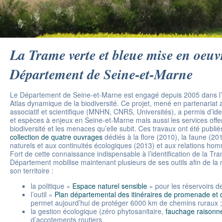
La Trame verte et bleue mise en oeuvr
Département de Seine-et-Marne
Le Département de Seine-et-Marne est engagé depuis 2005 dans l’
Atlas dynamique de la biodiversité. Ce projet, mené en partenariat
associatif et scientifique (MNHN, CNRS, Universités), a permis d’ide
et espèces à enjeux en Seine-et-Marne mais aussi les services offer
biodiversité et les menaces qu’elle subit. Ces travaux ont été publi
collection de quatre ouvrages
dédiés à la flore (2010), la faune (20
naturels et aux continuités écologiques (2013) et aux relations ho
Fort de cette connaissance indispensable à l’identification de la Tra
Département mobilise maintenant plusieurs de ses outils afin de la
son territoire :
la politique «
Espace naturel sensible
» pour les réservoirs de
l’outil «
Plan départemental des itinéraires de promenade et
permet aujourd’hui de protéger 6000 km de chemins ruraux ;
la gestion écologique (zéro phytosanitaire,
fauchage raisonn
d’accotements routiers.