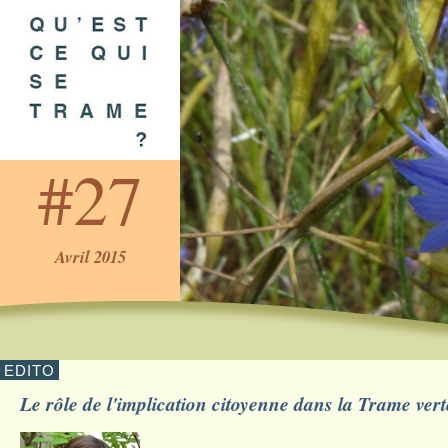
Aller
au
contenu
principal
27
Avril 2015
EDITO
Le rôle de l'implication citoyenne dans la Trame vert