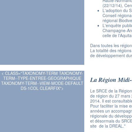
Haute-Normandi
(22/12/14), Cen
L'adoption du S
Conseil régiona
régional Biodiver
L'enquête publi
Champagne-Arden
celle de l'Aquit
Dans toutes les région
La totalité des région
de développement dur
< CLASS="TAXONOMY-TERM TAXONOMY-
TERM--TYPE-ENTREE-GEOGRAPHIQUE
La Région Midi
TAXONOMY-TERM--VIEW-MODE-DEFAULT
DS-1COL CLEARFIX">
Le SRCE de la Région 
de région du 27 mars 
2014. Il est consultabl
Pour faciliter la mise
années un accompagne
régionale du développ
et désormais du SRCE
site de la DREAL."