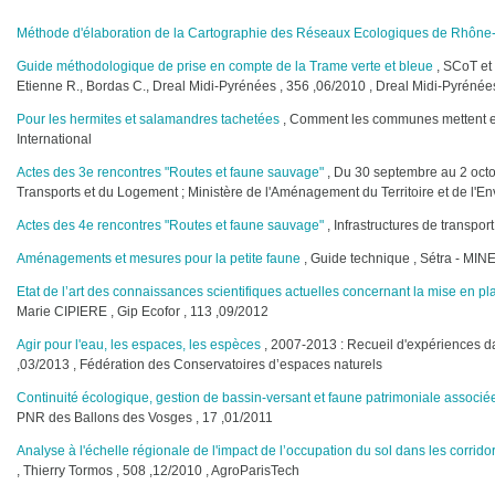
Méthode d'élaboration de la Cartographie des Réseaux Ecologiques de Rhône
Guide méthodologique de prise en compte de la Trame verte et bleue
, SCoT et
Etienne R., Bordas C., Dreal Midi-Pyrénées , 356 ,06/2010 , Dreal Midi-Pyrénée
Pour les hermites et salamandres tachetées
, Comment les communes mettent en
International
Actes des 3e rencontres "Routes et faune sauvage"
, Du 30 septembre au 2 octo
Transports et du Logement ; Ministère de l'Aménagement du Territoire et de l'E
Actes des 4e rencontres "Routes et faune sauvage"
, Infrastructures de transport
Aménagements et mesures pour la petite faune
, Guide technique , Sétra - MI
Etat de l’art des connaissances scientifiques actuelles concernant la mise en pla
Marie CIPIERE , Gip Ecofor , 113 ,09/2012
Agir pour l'eau, les espaces, les espèces
, 2007-2013 : Recueil d'expériences dan
,03/2013 , Fédération des Conservatoires d’espaces naturels
Continuité écologique, gestion de bassin-versant et faune patrimoniale associé
PNR des Ballons des Vosges , 17 ,01/2011
Analyse à l'échelle régionale de l'impact de l’occupation du sol dans les corridor
, Thierry Tormos , 508 ,12/2010 , AgroParisTech