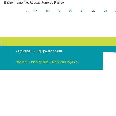
Environnement et Réseau Ferré de France
…
Page
17
Page
18
Page
19
Page
20
Page
21
Current
22
Page
23
Pagination
page
+ Extranet
+ Equipe technique
Contact
|
Plan du site
|
Mentions légales