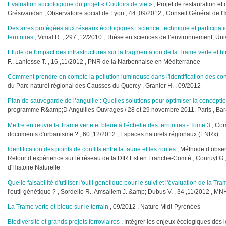
Evaluation sociologique du projet « Couloirs de vie »
, Projet de restauration e
Grésivaudan , Observatoire social de Lyon , 44 ,09/2012 , Conseil Général de l'
Des aires protégées aux réseaux écologiques : science, technique et participati
territoires
, Vimal R. , 297 ,12/2010 , Thèse en sciences de l’environnement, Unive
Etude de l'impact des infrastructures sur la fragmentation de la Trame verte et
F., Laniesse T. , 16 ,11/2012 , PNR de la Narbonnaise en Méditerranée
Comment prendre en compte la pollution lumineuse dans l'identification des con
du Parc naturel régional des Causses du Quercy , Granier H. , 09/2012
Plan de sauvegarde de l’anguille : Quelles solutions pour optimiser la concepti
programme R&amp;D Anguilles-Ouvrages / 28 et 29 novembre 2011, Paris , Baran
Mettre en œuvre la Trame verte et bleue à l'échelle des territoires - Tome 3
, Com
documents d'urbanisme ? , 60 ,12/2012 , Espaces naturels régionaux (ENRx)
Identification des points de conflits entre la faune et les routes
, Méthode d’observ
Retour d’expérience sur le réseau de la DIR Est en Franche-Comté , Conruyt G.,
d'Histoire Naturelle
Quelle faisabilité d'utiliser l'outil génétique pour le suivi et l'évaluation de la Tr
l'outil génétique ? , Sordello R., Amsallem J. &amp; Dubus V. , 34 ,11/2012 
La Trame verte et bleue sur le terrain
, 09/2012 , Nature Midi-Pyrénées
Biodiversité et grands projets ferroviaires
, Intégrer les enjeux écologiques dès 