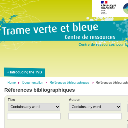
Skip
to
main
content
Centre de ressources pour la
Introducing the TVB
Home
Documentation
Références bibliographiques
Références bibliograph
Breadcrumb
Références bibliographiques
Titre
Auteur
Operator
Operator