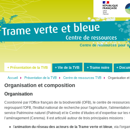
Aller
au
contenu
principal
Centre de ressources pour la
Présentation de la TVB
Vie de la TVB
Trame noire
Docum
Accueil
Présentation de la TVB
Centre de ressources TVB
Organisation et
Fil
Organisation et composition
d'Ariane
Organisation
Coordonné par l'Office français de la biodiversité (OFB), le centre de ressource
regroupant l'OFB, l'Institut national de recherche pour l'agriculture, l'alimentati
service Patrimoine naturel (Patrinat) et le Centre d’études et d’expertise sur les 
l’aménagement (Cerema). Il est articulé autour de trois principales missions :
l'
animation du réseau des acteurs de la Trame verte et bleue
, via l'org