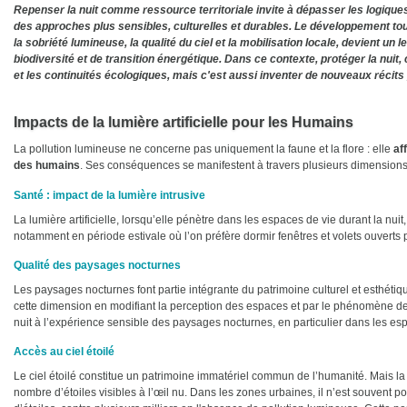
Repenser la nuit comme ressource territoriale invite à dépasser les logiques
des approches plus sensibles, culturelles et durables. Le développement touri
la sobriété lumineuse, la qualité du ciel et la mobilisation locale, devient u
biodiversité et de transition énergétique. Dans ce contexte, protéger la nuit,
et les continuités écologiques, mais c'est aussi inventer de nouveaux récits p
Impacts de la lumière artificielle pour les Humains
La pollution lumineuse ne concerne pas uniquement la faune et la flore : elle
af
des humains
. Ses conséquences se manifestent à travers plusieurs dimensions
Santé : impact de la lumière intrusive
La lumière artificielle, lorsqu’elle pénètre dans les espaces de vie durant la nui
notamment en période estivale où l’on préfère dormir fenêtres et volets ouverts po
Qualité des paysages nocturnes
Les paysages nocturnes font partie intégrante du patrimoine culturel et esthétiqu
cette dimension en modifiant la perception des espaces et par le phénomène de
nuit à l’expérience sensible des paysages nocturnes, en particulier dans les es
Accès au ciel étoilé
Le ciel étoilé constitue un patrimoine immatériel commun de l’humanité. Mais la
nombre d’étoiles visibles à l’œil nu. Dans les zones urbaines, il n’est souvent 