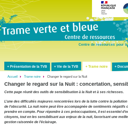
Aller
au
contenu
principal
Centre de ressources pour la
Présentation de la TVB
Vie de la TVB
Trame noire
Docum
Accueil
Trame noire
Changer le regard sur la Nuit
Fil
Changer le regard sur la Nuit : concertation, sensib
d'Ariane
Cette page réunit des outils de sensibilisation à la Nuit et à ses richesses.
L’une des difficultés majeures rencontrées lors de la lutte contre la pollutio
de l’obscurité. La nuit noire peut être accompagnée de sentiments négatifs c
prendre en compte. Pour répondre à ces préoccupations, il est essentiel d
citoyens, tout en les sensibilisant aux enjeux de la nuit, favorisant une me
gestion raisonnée de l’éclairage.