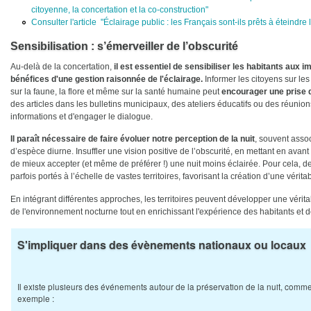
citoyenne, la concertation et la co-construction"
Consulter l'article "Éclairage public : les Français sont-ils prêts à éteindr
Sensibilisation : s’émerveiller de l’obscurité
Au-delà de la concertation,
il est essentiel de sensibiliser les habitants aux 
bénéfices d'une gestion raisonnée de l'éclairage.
Informer les citoyens sur les 
sur la faune, la flore et même sur la santé humaine peut
encourager une prise d
des articles dans les bulletins municipaux, des ateliers éducatifs ou des réunio
informations et d'engager le dialogue.
Il paraît nécessaire de faire évoluer notre perception de la nuit
, souvent assoc
d’espèce diurne. Insuffler une vision positive de l’obscurité, en mettant en avan
de mieux accepter (et même de préférer !) une nuit moins éclairée. Pour cela, d
parfois portés à l’échelle de vastes territoires, favorisant la création d’une vérita
En intégrant différentes approches, les territoires peuvent développer une véritab
de l'environnement nocturne tout en enrichissant l'expérience des habitants et de
S'impliquer dans des évènements nationaux ou locaux
Il existe plusieurs des événements autour de la préservation de la nuit, comm
exemple :