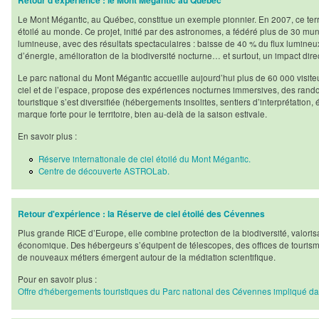
Retour d'expérience : le Mont Mégantic au Québec
Le Mont Mégantic, au Québec, constitue un exemple pionnier. En 2007, ce terri
étoilé au monde. Ce projet, initié par des astronomes, a fédéré plus de 30 muni
lumineuse, avec des résultats spectaculaires : baisse de 40 % du flux lumine
d’énergie, amélioration de la biodiversité nocturne… et surtout, un impact dire
Le parc national du Mont Mégantic accueille aujourd’hui plus de 60 000 visite
ciel et de l’espace, propose des expériences nocturnes immersives, des randonné
touristique s’est diversifiée (hébergements insolites, sentiers d’interprétatio
marque forte pour le territoire, bien au-delà de la saison estivale.
En savoir plus :
Réserve internationale de ciel étoilé du Mont Mégantic.
Centre de découverte ASTROLab.
Retour d'expérience : la Réserve de ciel étoilé des Cévennes
Plus grande RICE d’Europe, elle combine protection de la biodiversité, valori
économique. Des hébergeurs s’équipent de télescopes, des offices de touris
de nouveaux métiers émergent autour de la médiation scientifique.
Pour en savoir plus :
Offre d'hébergements touristiques du Parc national des Cévennes impliqué dan