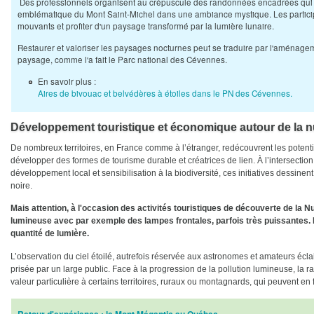
Des professionnels org
anisent au crépuscule des randonnées encadrées qui p
emblématique du Mont Saint-Michel dans une ambiance mystique. Les partici
mouvants et profiter d'un paysage transformé par la lumière lunaire.
​
Restaurer et valoriser les paysages nocturnes peut se traduire par l'aménage
paysage, comme l'a fait le Parc national des Cévennes.
En savoir plus :
Aires de bivouac et belvédères à étoiles dans le PN des Cévennes.
Développement touristique et économique autour de la nuit 
De nombreux territoires, en France comme à l’étranger, redécouvrent les potentie
développer des formes de tourisme durable et créatrices de lien. À l’intersection
développement local et sensibilisation à la biodiversité, ces initiatives dessinen
noire.
Mais attention, à l'occasion des activités touristiques de découverte de la Nu
lumineuse avec par exemple des lampes frontales, parfois très puissantes. L
quantité de lumière.
L’observation du ciel étoilé, autrefois réservée aux astronomes et amateurs écla
prisée par un large public. Face à la progression de la pollution lumineuse, la 
valeur particulière à certains territoires, ruraux ou montagnards, qui peuvent en f