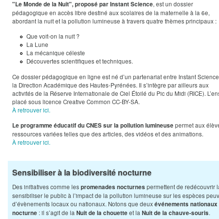
, est un dossier
​"Le Monde de la Nuit", proposé par Instant Science
pédagogique en accès libre destiné aux scolaires de la maternelle à la 6e,
abordant la nuit et la pollution lumineuse à travers quatre thèmes principaux 
Que voit-on la nuit ?
La Lune
La mécanique céleste
Découvertes scientifiques et techniques.
Ce dossier pédagogique en ligne est né d’un partenariat entre Instant Science
la Direction Académique des Hautes-Pyrénées. Il s’intègre par ailleurs aux
activités de la Réserve Internationale de Ciel Étoilé du Pic du Midi (RICE). L’
placé sous licence Creative Common CC-BY-SA.
À retrouver ici.
permet aux élèv
Le programme éducatif du CNES sur la pollution lumineuse
ressources variées telles que des articles, des vidéos et des animations. ​
À retrouver ici.
Sensibiliser à la biodiversité nocturne
Des initiatives comme les
permettent de redécouvrir l
promenades nocturnes
sensibiliser le public à l’impact de la pollution lumineuse sur les espèces peu
d’évènements locaux ou nationaux. Notons que deux
événements nationaux s
: il s’agit de la
et la
.
nocturne
Nuit de la chouette
Nuit de la chauve-souris