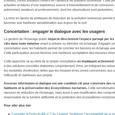
d’étoiles, contre plusieurs milliers en l'absence de pollution lumineuse. Cette p
actuelles et futures d’une expérience source d’émerveillement et de connexion à
astronomes amateurs et professionnels, dont les observations sont perturbées.
La mise en œuvre de politiques de réduction de la pollution lumineuse permet d
favoriser une meilleure sensibilisation aux enjeux de la nuit.
Concertation : engager le dialogue avec les usagers
La gestion de l'éclairage public
impacte directement l'espace partagé par les
clés dans toute initiative
visant à réduire ou éteindre cet éclairage. Engager u
concertation avec les habitants permet de concilier les besoins en éclairage ave
Cette participation accrue favorise une meilleure acceptation des mesures mise
Cette approche va au-delà de la simple consultation
en impliquant activement 
à des solutions concrètes élaborées conjointement. Ainsi, en intégrant les retour
les modalités d'extinction, telles que les horaires et les zones concernées, aux 
l'efficacité et l'adhésion aux projets.
Associer information et dialogue est une condition clé pour construire des s
habitants et la préservation des écosystèmes nocturnes.
Cette sensibilisati
mesures de réduction de l'éclairage, mais aussi à une modification des comportem
responsable de la lumière artificielle et la protection des écosystèmes nocturnes
Pour aller plus loin
Consulter la Fiche AUBE n°7 du Cerema "Améliorer l’acceptabilité de la mod