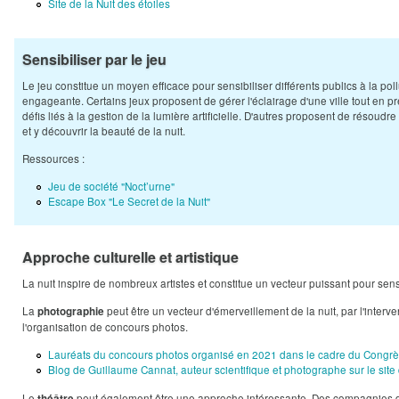
Site de la Nuit des étoiles
Sensibiliser par le jeu
Le jeu constitue un moyen efficace pour sensibiliser différents publics à la po
engageante. Certains jeux proposent de gérer l'éclairage d'une ville tout en pré
défis liés à la gestion de la lumière artificielle.​ D'autres proposent de résou
et y découvrir la beauté de la nuit.
Ressources :
Jeu de société "Noct’urne"
Escape Box "Le Secret de la Nuit"
Approche culturelle et artistique
La nuit inspire de nombreux artistes et constitue un vecteur puissant pour sensi
La
peut être un vecteur d'émerveillement de la nuit, par l'inte
photographie
l'organisation de concours photos.
Lauréats du concours photos organisé en 2021 dans le cadre du Congrès
Blog de Guillaume Cannat, auteur scientifique et photographe sur le sit
Le
peut également être une approche intéressante. Des compagnies de 
théâtre