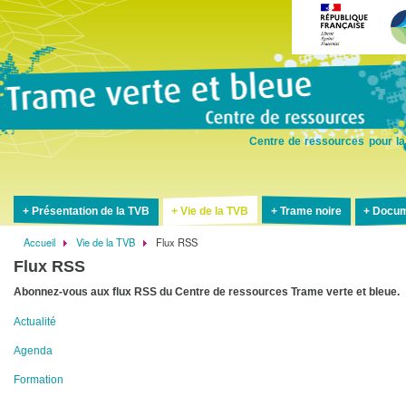
Aller
au
contenu
principal
Centre de ressources pour la
Présentation de la TVB
Vie de la TVB
Trame noire
Docum
Accueil
Vie de la TVB
Flux RSS
Fil
Flux RSS
d'Ariane
Abonnez-vous aux flux RSS du Centre de ressources Trame verte et bleue.
Actualité
Agenda
Formation