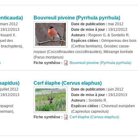
enticauda)
Bouvreuil pivoine (Pyrrhula pyrrhula)
mars 2012
Date de publication :
mai 2012
:
19/12/2013
Date de mise à jour :
19/12/2013
 Houard X.
Auteurs :
Rogeon G. & Sordello R.
quet des
Espèces citées :
Grimpereau des bois
 brachyptera),
(Certhia familiaris), Grosbec casse-
noyaux (Coccothraustes coccothraustes), Mésange boréale
(Parus montanus)
)
Fiche synthèse :
Bouvreuil pivoine (Pyrrhula pyrrhula)
sapidus)
Cerf élaphe (Cervus elaphus)
juillet 2012
Date de publication :
juin 2012
:
19/12/2013
Date de mise à jour :
19/12/2013
Auteurs :
Sordello R.
mpagnol
Espèces citées :
Chevreuil européen
cherman),
(Capreolus capreolus)
Fiche synthèse :
Cerf élaphe (Cervus elaphus)