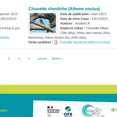
Chouette chevêche (Athene noctua)
janvier 2012
Date de publication :
mars 2012
:
19/12/2013
Date de mise à jour :
19/12/2013
Auteurs :
Sordello R.
x boréal (Lynx
Espèces citées :
Chouette effraie
(Tyto alba), Hibou des marais (Asio
vestris)
flammeus), Hibou moyen-duc (Asio otus)
Fiche synthèse :
Chouette chevêche (Athene noctua)
age
Page
2
Page
3
Page
4
Page
suivant ›
Dernière
dernier »
ourante
suivante
page
gales