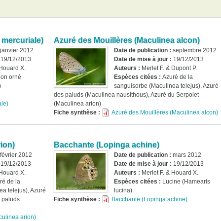
mercuriale)
Azuré des Mouillères (Maculinea alcon)
janvier 2012
Date de publication :
septembre 2012
:
19/12/2013
Date de mise à jour :
19/12/2013
 Houard X.
Auteurs :
Merlet F. & Dupont P.
ion orné
Espèces citées :
Azuré de la
)
sanguisorbe (Maculinea telejus), Azuré
des paluds (Maculinea nausithous), Azuré du Serpolet
le)
(Maculinea arion)
Fiche synthèse :
Azuré des Mouillères (Maculinea alcon)
ion)
Bacchante (Lopinga achine)
février 2012
Date de publication :
mars 2012
:
19/12/2013
Date de mise à jour :
19/12/2013
 Houard X.
Auteurs :
Merlet F. & Houard X.
ré de la
Espèces citées :
Lucine (Hamearis
a telejus), Azuré
lucina)
s paluds
Fiche synthèse :
Bacchante (Lopinga achine)
ulinea arion)