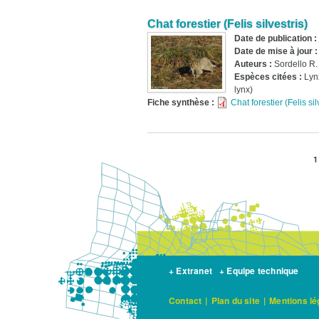
Chat forestier (Felis silvestris)
Date de publication :
Date de mise à jour 
Auteurs :
Sordello R.
Espèces citées :
Lyn
lynx)
Fiche synthèse :
Chat forestier (Felis sil
P
1
Pagination
c
+ Extranet
+ Equipe technique
Contact
|
Plan du site
|
Mentions lé