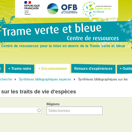
Aller
au
contenu
principal
Centre de ressources pour la mise en œuvre de la Trame verte et bleue
B
Trame noire
Documentation
Retours d'expériences
Outil
recherche
Synthèses bibliographiques espèces
Synthèses bibliographiques sur les
ur les traits de vie d'espèces
Régions