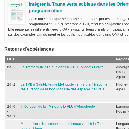
Intégrer la Trame verte et bleue dans les Ori
programmation
Cette note technique se focalise sur une des parties du PLU(i) 
programmation (OAP) intégrant la TVB, rendues obligatoires par l
Elle présente les différents types d’OAP existants, leurs grands principes, ain
sur des exemples afin de montrer les outils mobilisables dans une OAP et leurs
Retours d'expériences
Date
Région
2015
La Trame verte et bleue dans le PNR Livradois-Forez
Auvergn
Rhône-
Alpes
2012
La TVB à Saint-Etienne Métropole : entre planification et
Rhône-
restauration de la fonctionnalité des espaces naturels
Alpes
2010
Intégration de la TVB dans le PLU d'Aiguefonde
Langue
-
Roussil
2012
Montpellier : d'un schéma des réseaux verts à la Trame
Langue
verte et bleue
Roussil