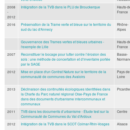
2008
Intégration de la TVB dans le PLU de Brouckerque
Hauts-d
-
France
2012
2016
Préservation de la Trame verte et bleue sur le territoire du
Rhône-
sud du lac d'Annecy
Alpes
Gouvernance des Trames vertes et bleues urbaines -
Hauts-d
l'exemple de Lille
France
2007
Reconstituer le bocage pour lutter contre l’érosion des
Basse-
sols : une méthode de concertation et d’inventaire portée
Norman
par le SAGE
2012
Mise en place d'un Contrat Nature sur le territoire de la
Pays de
communauté de communes des Avaloirs
Loire
2013
Déclinaison des continuités écologiques identifiées dans
Picardie
la Charte du Parc naturel régional Oise-Pays de France
dans des documents d'urbanisme intercommunaux et
communaux
2011
TVB dans les documents d’urbanisme - Étude test sur la
Centre
Communauté de Communes du Val d’Ardoux
2012
Intégration de la TVB dans le SCOT Colmar-Rhin-Vosges
Alsace