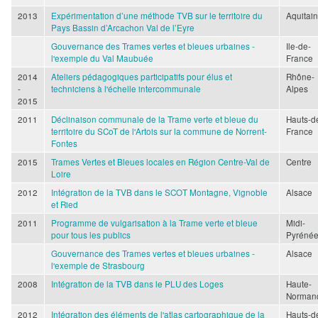
2013
Expérimentation d’une méthode TVB sur le territoire du
Aquitai
Pays Bassin d’Arcachon Val de l’Eyre
Gouvernance des Trames vertes et bleues urbaines -
Ile-de-
l'exemple du Val Maubuée
France
2014
Ateliers pédagogiques participatifs pour élus et
Rhône-
-
techniciens à l'échelle intercommunale
Alpes
2015
2011
Déclinaison communale de la Trame verte et bleue du
Hauts-d
territoire du SCoT de l'Artois sur la commune de Norrent-
France
Fontes
2015
Trames Vertes et Bleues locales en Région Centre-Val de
Centre
Loire
2012
Intégration de la TVB dans le SCOT Montagne, Vignoble
Alsace
et Ried
2011
Programme de vulgarisation à la Trame verte et bleue
Midi-
pour tous les publics
Pyréné
Gouvernance des Trames vertes et bleues urbaines -
Alsace
l'exemple de Strasbourg
2008
Intégration de la TVB dans le PLU des Loges
Haute-
Norman
2012
Intégration des éléments de l'atlas cartographique de la
Hauts-d