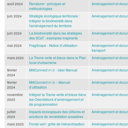
août 2024
Renaturer : principes et
Aménagement et docum
méthodologies
juin 2024
Stratégie écologique territoriale :
Aménagement et docum
intégrer la biodiversité dans
l'aménagement du territoire
juin 2024
La biodiversité dans les stratégies
Aménagement et docum
des SCoT : exemples inspirants
mai 2024
FragScape - Notice d’utilisation
Aménagement et docum
transport
mars 2024
La Trame verte et bleue dans le Plan
Aménagement et docum
local d'urbanisme
février
MitiConnect v1.0 - User Manual
Aménagement et docum
2024
février
MitiConnect v1.0 – Manuel
Aménagement et docum
2024
d’utilisation
novembre
Intégrer la Trame verte et bleue dans
Aménagement et docum
2023
les Orientations d’aménagement et
de programmation
juillet
Impacts écologiques des clôtures et
Aménagement et docum
2023
solutions de remédiation possibles
mars 2023
Fonds vert : grille de hiérarchisation
Aménagement et docum