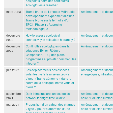
des points noirs des continuités
écologiques à résorber
mars 2023
Trame brune de Limoges Métropole :
Aménagement et docum
développement expérimental d’une
Trame brune sur le territoire d’un
EPCI - Phase 1 : Approche
méthodologique
décembre
How to assess ecological
Aménagement et docum
2022
connectivity in mitigation hierarchy ?
décembre
Continuités écologiques dans la
Aménagement et docum
2022
séquence Éviter–Réduire–
Compenser (ERC) des plans,
programmes et projets : comment les
intégrer ?
juin 2022
Les déplacements des espèces
Aménagement et docum
volantes : vers la mise en œuvre
énergétiques
,
Infrastru
d’une « Trame aérienne » dans le
cadre de la politique Trame verte et
bleue ?
septembre
Dark Infrastructure: an ecological
Aménagement et docum
2021
network for night-time wildlife
noire / Pollution lumin
mai 2021
Proposition d’un cahier des charges
Aménagement et docum
« type » pour l’élaboration d’une
noire / Pollution lumin
Trame noire à l’echelle d’une