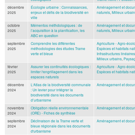
décembre
Écologie urbaine : Connaissances,
Aménagement et docum
2025
enjeux et défis de la biodiversité en
naturels
,
Milieux urbai
ville
octobre
Mémentos méthdologiques : de
Aménagement et docum
2025
l’acquisition à la planification, les
naturels
,
Milieux urbai
ABC en question
septembre
Comprendre les différentes
Agriculture - Agro-écol
2025
méthodologies des études Trame
Espèces et habitats nat
verte et bleue
Infrastructures linéaire
Milieux urbains
,
Paysa
février
Assurer les continuités écologiques :
Agriculture - Agro-écol
2025
limiter l'engrillagement dans les
Espèces et habitats nat
espaces naturels
décembre
L'Atlas de la biodiversité communale
Aménagement et docum
2024
: Un levier pour intégrer la
biodiversité dans les documents
d’urbanisme
novembre
Obligation réelle environnementale
Aménagement et docum
2024
(ORE) - Fiches de synthèse
septembre
Déclinaison de la Trame verte et
Aménagement et docum
2024
bleue régionale dans les documents
d'urbanisme