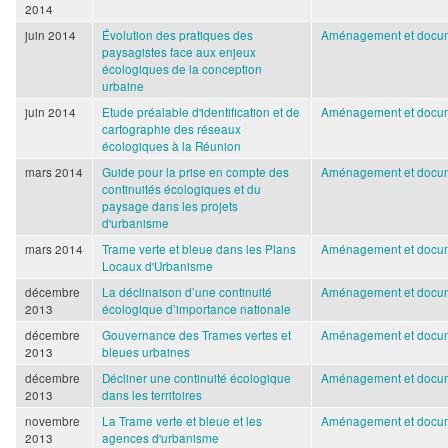
2014
juin 2014
Évolution des pratiques des
Aménagement et docum
paysagistes face aux enjeux
écologiques de la conception
urbaine
juin 2014
Etude préalable d'identification et de
Aménagement et docum
cartographie des réseaux
écologiques à la Réunion
mars 2014
Guide pour la prise en compte des
Aménagement et docum
continuités écologiques et du
paysage dans les projets
d'urbanisme
mars 2014
Trame verte et bleue dans les Plans
Aménagement et docum
Locaux d'Urbanisme
décembre
La déclinaison d’une continuité
Aménagement et docum
2013
écologique d’importance nationale
décembre
Gouvernance des Trames vertes et
Aménagement et docum
2013
bleues urbaines
décembre
Décliner une continuité écologique
Aménagement et docum
2013
dans les territoires
novembre
La Trame verte et bleue et les
Aménagement et docum
2013
agences d'urbanisme