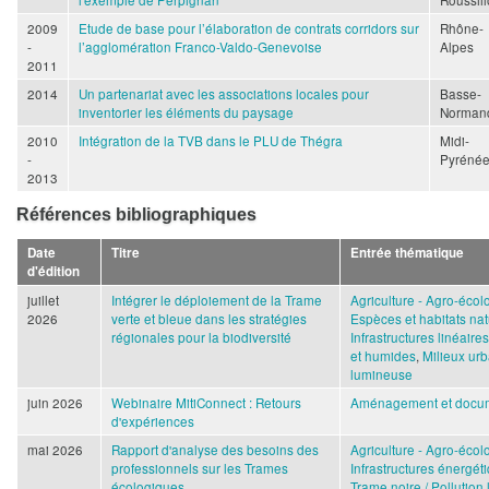
2009
Etude de base pour l’élaboration de contrats corridors sur
Rhône-
-
l’agglomération Franco-Valdo-Genevoise
Alpes
2011
2014
Un partenariat avec les associations locales pour
Basse-
inventorier les éléments du paysage
Norman
2010
Intégration de la TVB dans le PLU de Thégra
Midi-
-
Pyréné
2013
Références bibliographiques
Date
Titre
Entrée thématique
d'édition
juillet
Intégrer le déploiement de la Trame
Agriculture - Agro-écol
2026
verte et bleue dans les stratégies
Espèces et habitats nat
régionales pour la biodiversité
Infrastructures linéaire
et humides
,
Milieux urb
lumineuse
juin 2026
Webinaire MitiConnect : Retours
Aménagement et docum
d'expériences
mai 2026
Rapport d'analyse des besoins des
Agriculture - Agro-écol
professionnels sur les Trames
Infrastructures énergét
écologiques
Trame noire / Pollution