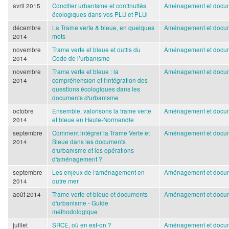
avril 2015
Concilier urbanisme et continuités
Aménagement et docum
écologiques dans vos PLU et PLUi
décembre
La Trame verte & bleue, en quelques
Aménagement et docum
2014
mots
novembre
Trame verte et bleue et outils du
Aménagement et docum
2014
Code de l’urbanisme
novembre
Trame verte et bleue : la
Aménagement et docum
2014
compréhension et l'intégration des
questions écologiques dans les
documents d'urbanisme
octobre
Ensemble, valorisons la trame verte
Aménagement et docum
2014
et bleue en Haute-Normandie
septembre
Comment intégrer la Trame Verte et
Aménagement et docum
2014
Bleue dans les documents
d'urbanisme et les opérations
d'aménagement ?
septembre
Les enjeux de l'aménagement en
Aménagement et docum
2014
outre mer
août 2014
Trame verte et bleue et documents
Aménagement et docum
d'urbanisme - Guide
méthodologique
juillet
SRCE, où en est-on ?
Aménagement et docum