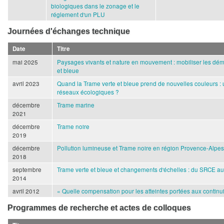
biologiques dans le zonage et le
réglement d'un PLU
Journées d'échanges technique
Date
Titre
mai 2025
Paysages vivants et nature en mouvement : mobiliser les dé
et bleue
avril 2023
Quand la Trame verte et bleue prend de nouvelles couleurs :
réseaux écologiques ?
décembre
Trame marine
2021
décembre
Trame noire
2019
décembre
Pollution lumineuse et Trame noire en région Provence-Alpes
2018
septembre
Trame verte et bleue et changements d'échelles : du SRCE a
2014
avril 2012
« Quelle compensation pour les atteintes portées aux continui
Programmes de recherche et actes de colloques