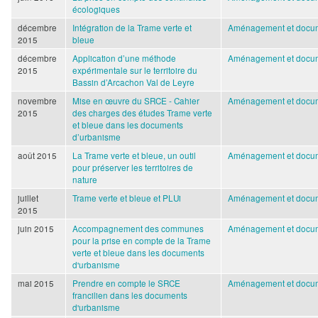
écologiques
décembre
Intégration de la Trame verte et
Aménagement et docum
2015
bleue
décembre
Application d’une méthode
Aménagement et docum
2015
expérimentale sur le territoire du
Bassin d’Arcachon Val de Leyre
novembre
Mise en œuvre du SRCE - Cahier
Aménagement et docum
2015
des charges des études Trame verte
et bleue dans les documents
d’urbanisme
août 2015
La Trame verte et bleue, un outil
Aménagement et docum
pour préserver les territoires de
nature
juillet
Trame verte et bleue et PLUi
Aménagement et docum
2015
juin 2015
Accompagnement des communes
Aménagement et docum
pour la prise en compte de la Trame
verte et bleue dans les documents
d'urbanisme
mai 2015
Prendre en compte le SRCE
Aménagement et docum
francilien dans les documents
d'urbanisme