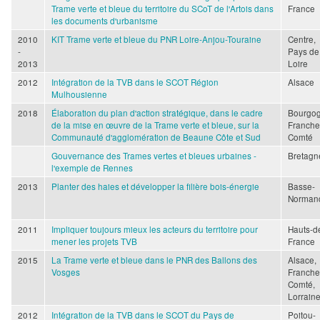
Trame verte et bleue du territoire du SCoT de l'Artois dans
France
les documents d'urbanisme
2010
KIT Trame verte et bleue du PNR Loire-Anjou-Touraine
Centre,
-
Pays de
2013
Loire
2012
Intégration de la TVB dans le SCOT Région
Alsace
Mulhousienne
2018
Élaboration du plan d'action stratégique, dans le cadre
Bourgo
de la mise en œuvre de la Trame verte et bleue, sur la
Franche
Communauté d'agglomération de Beaune Côte et Sud
Comté
Gouvernance des Trames vertes et bleues urbaines -
Bretagn
l'exemple de Rennes
2013
Planter des haies et développer la filière bois-énergie
Basse-
Norman
2011
Impliquer toujours mieux les acteurs du territoire pour
Hauts-d
mener les projets TVB
France
2015
La Trame verte et bleue dans le PNR des Ballons des
Alsace,
Vosges
Franche
Comté,
Lorrain
2012
Intégration de la TVB dans le SCOT du Pays de
Poitou-