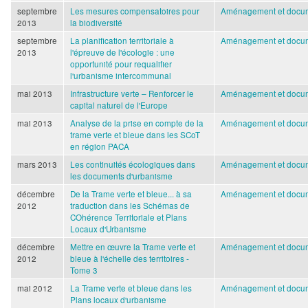
septembre
Les mesures compensatoires pour
Aménagement et docum
2013
la biodiversité
septembre
La planification territoriale à
Aménagement et docum
2013
l'épreuve de l'écologie : une
opportunité pour requalifier
l'urbanisme intercommunal
mai 2013
Infrastructure verte – Renforcer le
Aménagement et docum
capital naturel de l'Europe
mai 2013
Analyse de la prise en compte de la
Aménagement et docum
trame verte et bleue dans les SCoT
en région PACA
mars 2013
Les continuités écologiques dans
Aménagement et docum
les documents d'urbanisme
décembre
De la Trame verte et bleue... à sa
Aménagement et docum
2012
traduction dans les Schémas de
COhérence Territoriale et Plans
Locaux d'Urbanisme
décembre
Mettre en œuvre la Trame verte et
Aménagement et docum
2012
bleue à l'échelle des territoires -
Tome 3
mai 2012
La Trame verte et bleue dans les
Aménagement et docum
Plans locaux d'urbanisme