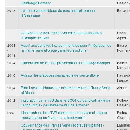
Saintonge Romane
Charent
2018
La trame verte et bleue du parc naturel régional
Bretagn
d'Armorique
Gouvernance des Trames vertes et bleues urbaines -
Rhône-
l'exemple de Lyon
Alpes
2008
Appui aux échelles intercommunales pour l'intégration de
Basse-
-
la Trame verte et bleue dans leurs actions
Norman
2011
2014
Elaboration de PLUi et préservation du maillage bocager
Basse-
Norman
2010
Agir sur les pratiques des acteurs de son territoire
Hauts-d
France
2014
Plan Local d’Urbanisme : mettre en œuvre la Trame Verte
Alsace
et Bleue
2012
Intégration de la TVB dans le SCOT du Syndicat mixte de
Poitou-
l'Angoumois - périmètre de l'étude à mener
Charent
2008
Identification de la TVB communale niortaise et actions
Poitou-
transversales en faveur de la biodiversité
Charent
Gouvernance des Trames vertes et bleues urbaines -
Langue
l'exemple de Perpignan
Roussil