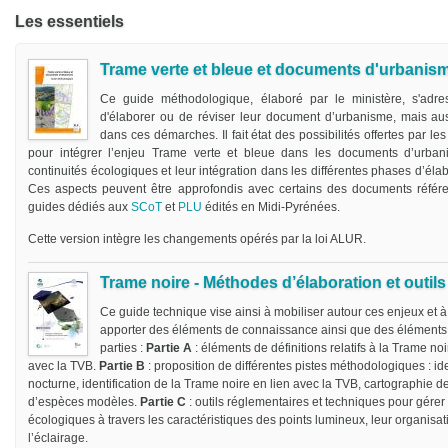
Les essentiels
Trame verte et bleue et documents d'urbanis
Ce guide méthodologique, élaboré par le ministère, s'adres
d'élaborer ou de réviser leur document d’urbanisme, mais au
dans ces démarches. Il fait état des possibilités offertes par l
pour intégrer l’enjeu Trame verte et bleue dans les documents d’urbanism
continuités écologiques et leur intégration dans les différentes phases d’él
Ces aspects peuvent être approfondis avec certains des documents référen
guides dédiés aux
SCoT
et
PLU
édités en Midi-Pyrénées.
Cette version intègre les changements opérés par la loi ALUR.
Trame noire - Méthodes d’élaboration et outil
Ce guide technique vise ainsi à mobiliser autour ces enjeux et à 
apporter des éléments de connaissance ainsi que des éléments 
parties :
Partie A
: éléments de définitions relatifs à la Trame no
avec la TVB.
Partie B
: proposition de différentes pistes méthodologiques : ide
nocturne, identification de la Trame noire en lien avec la TVB, cartographie d
d’espèces modèles.
Partie C
: outils réglementaires et techniques pour gérer l
écologiques à travers les caractéristiques des points lumineux, leur organisati
l’éclairage.