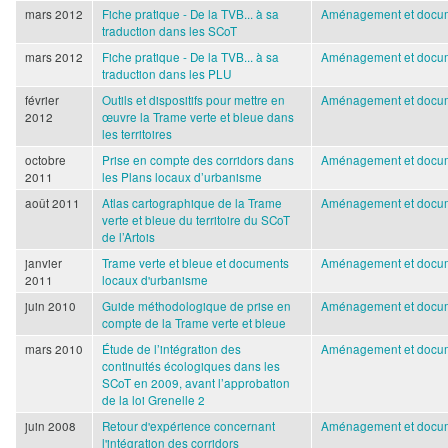
mars 2012
Fiche pratique - De la TVB... à sa
Aménagement et docum
traduction dans les SCoT
mars 2012
Fiche pratique - De la TVB... à sa
Aménagement et docum
traduction dans les PLU
février
Outils et dispositifs pour mettre en
Aménagement et docum
2012
œuvre la Trame verte et bleue dans
les territoires
octobre
Prise en compte des corridors dans
Aménagement et docum
2011
les Plans locaux d’urbanisme
août 2011
Atlas cartographique de la Trame
Aménagement et docum
verte et bleue du territoire du SCoT
de l’Artois
janvier
Trame verte et bleue et documents
Aménagement et docum
2011
locaux d'urbanisme
juin 2010
Guide méthodologique de prise en
Aménagement et docum
compte de la Trame verte et bleue
mars 2010
Étude de l’intégration des
Aménagement et docum
continuités écologiques dans les
SCoT en 2009, avant l’approbation
de la loi Grenelle 2
juin 2008
Retour d'expérience concernant
Aménagement et docum
l'intégration des corridors