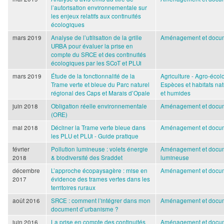
l’autorisation environnementale sur
les enjeux relatifs aux continuités
écologiques
mars 2019
Analyse de l’utilisation de la grille
Aménagement et docum
URBA pour évaluer la prise en
compte du SRCE et des continuités
écologiques par les SCoT et PLUi
mars 2019
Étude de la fonctionnalité de la
Agriculture - Agro-écol
Trame verte et bleue du Parc naturel
Espèces et habitats nat
régional des Caps et Marais d’Opale
et humides
juin 2018
Obligation réelle environnementale
Aménagement et docum
(ORE)
mai 2018
Décliner la Trame verte bleue dans
Aménagement et docum
les PLU et PLUi - Guide pratique
février
Pollution lumineuse : volets énergie
Aménagement et docum
2018
& biodiversité des Sraddet
lumineuse
décembre
L’approche écopaysagère : mise en
Aménagement et docum
2017
évidence des trames vertes dans les
territoires ruraux
août 2016
SRCE : comment l’intégrer dans mon
Aménagement et docum
document d’urbanisme ?
juin 2016
La prise en compte des continuités
Aménagement et docum