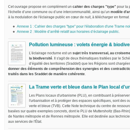
Cet ouvrage propose en complément un
cahier des charges "type"
pour la 
l'échelle d’une commune ou d’une intercommunalité, ainsi qu’un
modèle d’ar
à la modulation de l'éclairage public en cœur de nuit, à télécharger en format
Annexe 1 : Cahier des charges "type" pour l'élaboration d'une Trame noi
Annexe 2 : Modèle d’arrêté relatif aux horaires d’éclairage public.
Pollution lumineuse : volets énergie & biodive
L’éclairage nocturne est un
sujet très transversal, au croiseme
la biodiversité
. Il s'agit de deux thématiques traitées par le S
d’égalité des territoires (Sraddet) que les Régions sont chargées 
donner des éléments de compréhension des synergies et des contradicti
traités dans les Sraddet de manière cohérente
.
La Trame verte et bleue dans le Plan local d'
Les Plans locaux d'urbanisme (PLU), en contribuant à préserver 
l'urbanisation et à protéger des espaces spécifiques, sont des o
verte et bleue (TVB). Cette Note technique du centre de ressou
basées sur quatre exemples concrets, dont le PLU de Muttersholtz (Bas-Rhin)
de Nantes métropole et de Rennes métropole. Elle est destinée aux technicien
aux services de l'État.