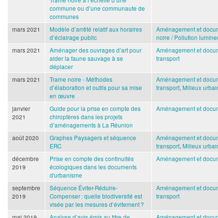
commune ou d’une communaute de
communes
mars 2021
Modèle d’arrêté relatif aux horaires
Aménagement et docum
d’éclairage public
noire / Pollution lumin
mars 2021
Aménager des ouvrages d’art pour
Aménagement et docum
aider la faune sauvage à se
transport
déplacer
mars 2021
Trame noire - Méthodes
Aménagement et docum
d’élaboration et outils pour sa mise
transport
,
Milieux urbai
en œuvre
janvier
Guide pour la prise en compte des
Aménagement et docum
2021
chiroptères dans les projets
d’aménagements à La Réunion
août 2020
Graphes Paysagers et séquence
Aménagement et docum
ERC
transport
,
Milieux urbai
décembre
Prise en compte des continuités
Aménagement et docum
2019
écologiques dans les documents
d'urbanisme
septembre
Séquence Éviter-Réduire-
Aménagement et docum
2019
Compenser : quelle biodiversité est
transport
visée par les mesures d’évitement ?
mai 2019
Analyse d’avis émis au titre de
Aménagement et docum