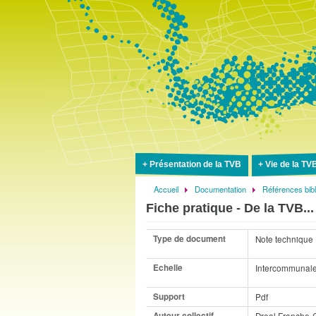
Présentation de la TVB
Vie de la TV
Accueil
Documentation
Références bib
Fil
Fiche pratique - De la TVB..
d'Ariane
Type de document
Note technique
Echelle
Intercommunal
Support
Pdf
Auteur collectif
Dreal Franche-