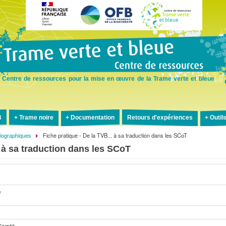
Aller
au
contenu
principal
Centre de ressources pour la mise en œuvre de la Trame verte et bleue
B
Trame noire
Documentation
Retours d'expériences
Outil
liographiques
Fiche pratique - De la TVB... à sa traduction dans les SCoT
. à sa traduction dans les SCoT
e
Comté