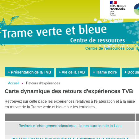
Aller
au
contenu
principal
Centre de ressources pour la
Présentation de la TVB
Vie de la TVB
Trame noire
Docum
Accueil
Retours d'expériences
Fil
Carte dynamique des retours d'expériences TVB
d'Ariane
Retrouvez sur cette page les expériences relatives à l'élaboration et à la mise
en œuvre de la Trame verte et bleue sur les territoires.
Rivières et changement climatique : la restauration de la Hem
POLLUM : Création d’un outil d’aide à la définition de la Trame noire à