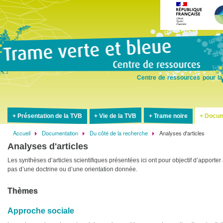
Aller
au
contenu
principal
Centre de ressources pour la
Présentation de la TVB
Vie de la TVB
Trame noire
Docum
Accueil
Documentation
Du côté de la recherche
Analyses d'articles
Fil
Analyses d'articles
d'Ariane
Les synthèses d’articles scientifiques présentées ici ont pour objectif d’apporter
pas d’une doctrine ou d’une orientation donnée.
Thèmes
Approche sociale