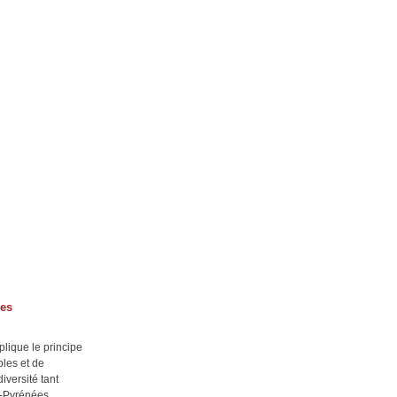
ées
lique le principe
ples et de
iversité tant
i-Pyrénées.