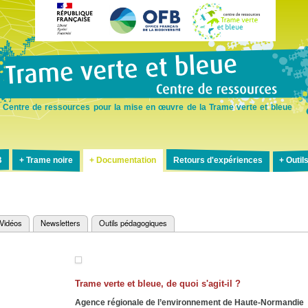
Aller
au
contenu
principal
Centre de ressources pour la mise en œuvre de la Trame verte et bleue
B
Trame noire
Documentation
Retours d'expériences
Outil
Vidéos
Newsletters
Outils pédagogiques
Trame verte et bleue, de quoi s'agit-il ?
Agence régionale de l’environnement de Haute-Normandie