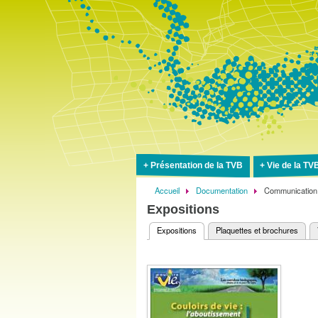
Présentation de la TVB
Vie de la TV
Accueil
Documentation
Communication
Fil
Expositions
d'Ariane
Expositions
(onglet actif)
Plaquettes et brochures
Onglets
principaux