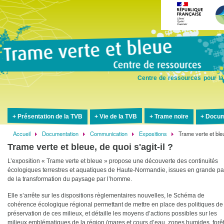
Aller
au
contenu
principal
Centre de ressources pour la
Présentation de la TVB
Vie de la TVB
Trame noire
Docum
Accueil
Documentation
Communication
Expositions
Trame verte et bleue
Fil
Trame verte et bleue, de quoi s'agit-il ?
d'Ariane
L’exposition « Trame verte et bleue » propose une découverte des continuités
écologiques terrestres et aquatiques de Haute-Normandie, issues en grande pa
de la transformation du paysage par l’homme.
Elle s’arrête sur les dispositions règlementaires nouvelles, le Schéma de
cohérence écologique régional permettant de mettre en place des politiques de
préservation de ces milieux, et détaille les moyens d’actions possibles sur les
milieux emblématiques de la région (mares et cours d’eau, zones humides, forêt