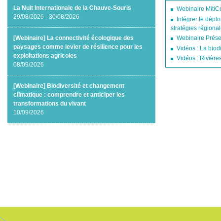
La Nuit Internationale de la Chauve-Souris
Webinaire MitiC
29/08/2026 - 30/08/2026
Intégrer le dépl
stratégies régional
Webinaire Préser
[Webinaire] La connectivité écologique des
paysages comme levier de résilience pour les
Vidéos : La biodi
exploitations agricoles
Vidéos : Rivière
08/09/2026
[Webinaire] Biodiversité et changement
climatique : comprendre et anticiper les
transformations du vivant
10/09/2026