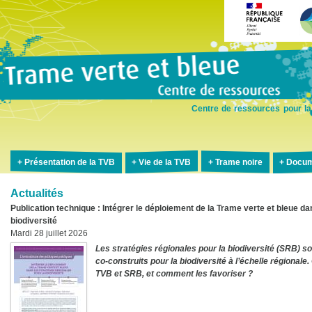
Aller
au
contenu
principal
Centre de ressources pour la
Présentation de la TVB
Vie de la TVB
Trame noire
Docum
Actualités
Publication technique : Intégrer le déploiement de la Trame verte et bleue da
biodiversité
Mardi 28 juillet 2026
Les stratégies régionales pour la biodiversité (SRB) so
co-construits pour la biodiversité à l’échelle régionale
TVB et SRB, et comment les favoriser ?