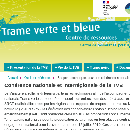
Aller
au
contenu
principal
Centre de ressources pour la
Présentation de la TVB
Vie de la TVB
Trame noire
Docum
Accueil
Outils et méthodes
Rapports techniques pour une cohérence nationale
Fil
Cohérence nationale et interrégionale de la TVB
d'Ariane
Le Ministère a sollicité différents partenaires techniques afin de l'accompagne
nationale Trame verte et bleue. Pour rappel, ces enjeux sont destinés à assurer
SRCE réalisés librement par les régions. Les rapports de proposition remis au M
naturelle (MNHN-SPN), la Fédération des conservatoires botaniques nationaux (F
environnement (OPIE) sont présentés ci-dessous. Ces propositions ont alimenté le
"orientations nationales pour la préservation et la remise en bon état des continu
engagement national pour l’environnement du 12 juillet 2010. Ces orientations n