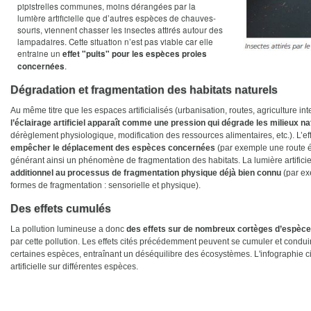
pipistrelles communes, moins dérangées par la
lumière artificielle que d’autres espèces de chauves-
souris, viennent chasser les insectes attirés autour des
lampadaires. Cette situation n’est pas viable car elle
entraine un
effet "puits" pour les espèces proies
.
concernées
Dégradation et fragmentation des habitats naturels
Au même titre que les espaces artificialisés (urbanisation, routes, agriculture i
l’éclairage artificiel apparaît comme une pression qui dégrade les milieux na
dérèglement physiologique, modification des ressources alimentaires, etc.). L’eff
empêcher le déplacement des espèces concernées
(par exemple une route éc
générant ainsi un phénomène de fragmentation des habitats. La lumière artific
additionnel au processus de fragmentation physique déjà bien connu
(par ex
formes de fragmentation : sensorielle et physique).
Des effets cumulés
La pollution lumineuse a donc
des effets sur de nombreux cortèges d’espèc
par cette pollution. Les effets cités précédemment peuvent se cumuler et condui
certaines espèces, entraînant un déséquilibre des écosystèmes. L'infographie ci-
artificielle sur différentes espèces.