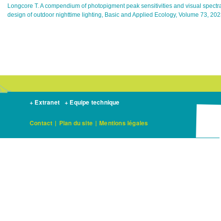
Longcore T. A compendium of photopigment peak sensitivities and visual spectral 
design of outdoor nighttime lighting, Basic and Applied Ecology, Volume 73, 20
+ Extranet
+ Equipe technique
Contact
|
Plan du site
|
Mentions légales