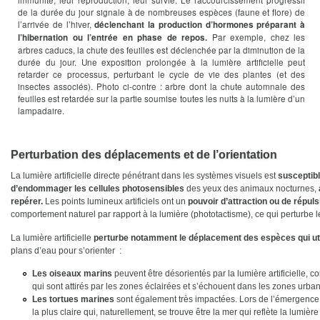
de la durée du jour signale à de nombreuses espèces (faune et flore) de
l’arrivée de l’hiver,
déclenchant la production d’hormones préparant à
Par exemple, chez les
l’hibernation ou l’entrée en phase de repos.
arbres caducs, la chute des feuilles est déclenchée par la diminution de la
durée du jour. Une exposition prolongée à la lumière artificielle peut
retarder ce processus, perturbant le cycle de vie des plantes (et des
insectes associés). Photo ci-contre : arbre dont la chute automnale des
feuilles est retardée sur la partie soumise toutes les nuits à la lumière d’un
lampadaire.
Perturbation des déplacements et de l’orientation
La lumière artificielle directe pénétrant dans les systèmes visuels est
susceptibl
d’endommager les cellules photosensibles
des yeux des animaux nocturnes,
repérer.
Les points lumineux artificiels ont un
pouvoir d’attraction ou de répuls
comportement naturel par rapport à la lumière (phototactisme), ce qui perturbe
La lumière artificielle
perturbe notamment le déplacement des espèces qui utilis
plans d’eau pour s’orienter :
Les oiseaux marins
peuvent être désorientés par la lumière artificielle, 
qui sont attirés par les zones éclairées et s’échouent dans les zones urba
Les tortues marines
sont également très impactées. Lors de l’émergence de 
la plus claire qui, naturellement, se trouve être la mer qui reflète la lumièr