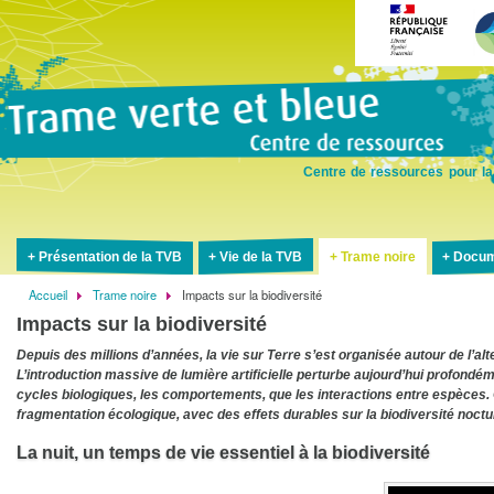
Aller
au
contenu
principal
Centre de ressources pour la
Présentation de la TVB
Vie de la TVB
Trame noire
Docum
Accueil
Trame noire
Impacts sur la biodiversité
Fil
Impacts sur la biodiversité
d'Ariane
Depuis des millions d’années, la vie sur Terre s’est organisée autour de l’alte
L’introduction massive de lumière artificielle perturbe aujourd’hui profondé
cycles biologiques, les comportements, que les interactions entre espèces.
fragmentation écologique, avec des effets durables sur la biodiversité noc
La nuit, un temps de vie essentiel à la biodiversité