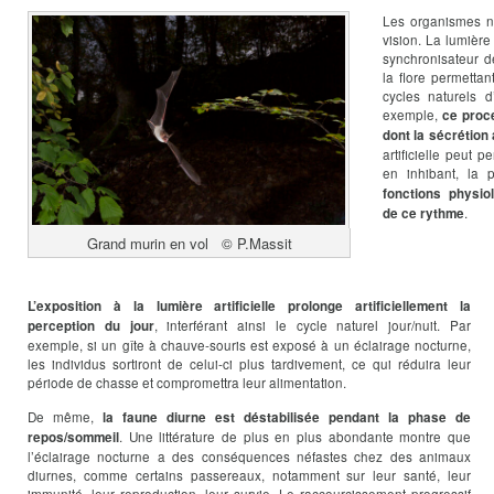
Les organismes n’
vision. La lumière
synchronisateur 
la flore permettan
cycles naturels d
exemple,
ce proc
dont la sécrétion
artificielle peut 
en inhibant, la 
fonctions physi
.
de ce rythme
Grand murin en vol © P.Massit
L’exposition à la lumière artificielle prolonge artificiellement la
, interférant ainsi le cycle naturel jour/nuit. Par
perception du jour
exemple, si un gîte à chauve-souris est exposé à un éclairage nocturne,
les individus sortiront de celui-ci plus tardivement, ce qui réduira leur
période de chasse et compromettra leur alimentation.
De même,
la faune diurne est déstabilisée pendant la phase de
. Une littérature de plus en plus abondante montre que
repos/sommeil
l’éclairage nocturne a des conséquences néfastes chez des animaux
diurnes, comme certains passereaux, notamment sur leur santé, leur
immunité, leur reproduction, leur survie. Le raccourcissement progressif