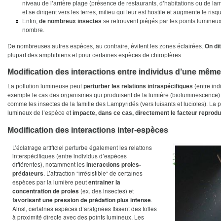
niveau de l’arrière plage (présence de restaurants, d’habitations ou de lamp
et se dirigent vers les terres, milieu qui leur est hostile et augmente le ri
Enfin,
de nombreux insectes
se retrouvent piégés par les points lumineux 
nombre.
De nombreuses autres espèces, au contraire, évitent les zones éclairées.
On dit
plupart des amphibiens et pour certaines espèces de chiroptères.
Modification des interactions entre individus d’une mêm
La pollution lumineuse peut
perturber les relations intraspécifiques
(entre ind
exemple le cas des organismes qui produisent de la lumière (bioluminescence) 
comme les insectes de la famille des Lampyridés (vers luisants et lucioles). La 
lumineux de l’espèce et
impacte, dans ce cas, directement le facteur reprodu
Modification des interactions inter-espèces
L’éclairage artificiel perturbe également les relations
interspécifiques (entre individus d’espèces
différentes), notamment les
interactions proies-
. L’attraction "irrésistible" de certaines
prédateurs
espèces par la lumière peut
entrainer la
(ex. des insectes) et
concentration de proies
.
favorisant une pression de prédation plus intense
Ainsi, certaines espèces d’araignées tissent des toiles
à proximité directe avec des points lumineux. Les