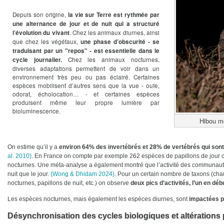
Depuis son origine,
la vie sur Terre est rythmée par
une alternance de jour et de nuit qui a structuré
. Chez les animaux diurnes, ainsi
l’évolution du vivant
que chez les végétaux,
une phase d’obscurité - se
traduisant par un "repos" - est essentielle dans le
Chez les animaux nocturnes,
cycle journalier.
diverses adaptations permettent de voir dans un
environnement très peu ou pas éclairé. Certaines
espèces mobilisent d’autres sens que la vue - ouïe,
odorat, écholocation… - et certaines espèces
produisent même leur propre lumière par
bioluminescence.
Hibou m
On estime qu’il y a
environ 64% des invertébrés et 28% de vertébrés qui sont a
al. 2010)
. En France on compte par exemple 262 espèces de papillons de jour 
nocturnes. Une méta-analyse a également montré que l’activité des communauté
nuit que le jour.
(Wong & Dhidam 2024)
. Pour un certain nombre de taxons (cha
nocturnes, papillons de nuit, etc.) on observe
deux pics d’activités, l’un en début
Les espèces nocturnes, mais également les espèces diurnes, sont
impactées par
Désynchronisation des cycles biologiques et altérations