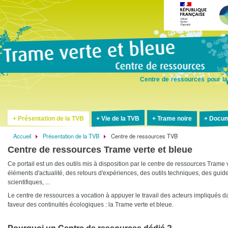
Aller
au
contenu
principal
Centre de ressources pour la
Présentation de la TVB
Vie de la TVB
Trame noire
Docum
Accueil
Présentation de la TVB
Centre de ressources TVB
Fil
Centre de ressources Trame verte et bleue
d'Ariane
Ce portail est un des outils mis à disposition par le centre de ressources Trame 
éléments d'actualité, des retours d'expériences, des outils techniques, des gu
scientifiques, ...
Le centre de ressources a vocation à appuyer le travail des acteurs impliqués d
faveur des continuités écologiques : la Trame verte et bleue.