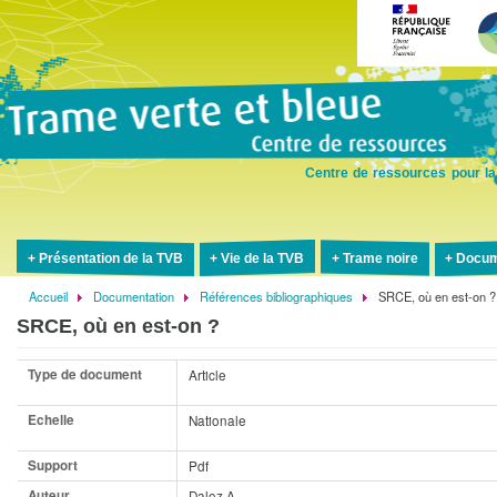
Aller
au
contenu
principal
Centre de ressources pour la
Présentation de la TVB
Vie de la TVB
Trame noire
Docum
Accueil
Documentation
Références bibliographiques
SRCE, où en est-on ?
Fil
SRCE, où en est-on ?
d'Ariane
Type de document
Article
Echelle
Nationale
Support
Pdf
Auteur
Daloz A.