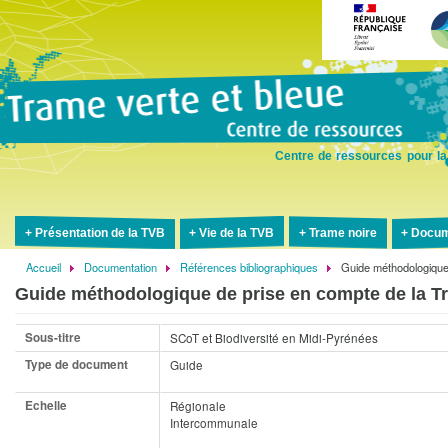
Aller
au
contenu
principal
Centre de ressources pour la
Présentation de la TVB
Vie de la TVB
Trame noire
Docum
Accueil
Documentation
Références bibliographiques
Guide méthodologique 
Fil
Guide méthodologique de prise en compte de la Tr
d'Ariane
Sous-titre
SCoT et Biodiversité en Midi-Pyrénées
Type de document
Guide
Echelle
Régionale
Intercommunale