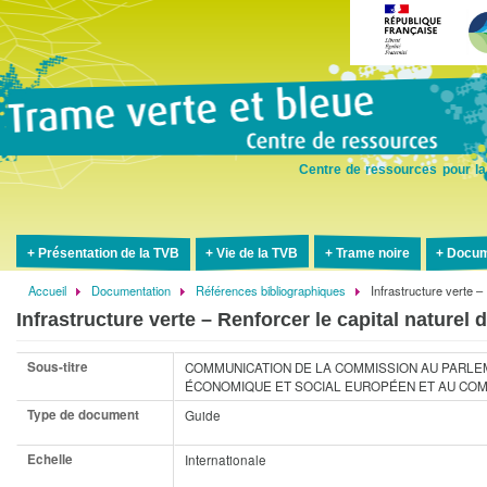
Aller
au
contenu
principal
Centre de ressources pour la
Présentation de la TVB
Vie de la TVB
Trame noire
Docum
Accueil
Documentation
Références bibliographiques
Infrastructure verte –
Fil
Infrastructure verte – Renforcer le capital naturel 
d'Ariane
Sous-titre
COMMUNICATION DE LA COMMISSION AU PARLEM
ÉCONOMIQUE ET SOCIAL EUROPÉEN ET AU COM
Type de document
Guide
Echelle
Internationale