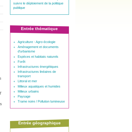
suivre le déploiement de la politique
publique
Entrée thématique
Agriculture - Agro-écologie
Aménagement et documents
d'urbanisme
Espèces et habitats naturels
Forêt
Infrastructures énergétiques
Infrastructures linéaires de
transport
s
Littoral et mer
Milieux aquatiques et humides
Milieux urbains
T
Paysage
Trame noire / Pollution lumineuse
rs
Entrée géographique