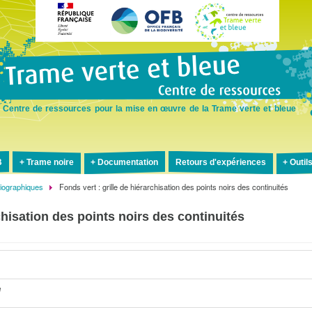
Aller
au
contenu
principal
Centre de ressources pour la mise en œuvre de la Trame verte et bleue
B
Trame noire
Documentation
Retours d'expériences
Outil
liographiques
Fonds vert : grille de hiérarchisation des points noirs des continuités
rchisation des points noirs des continuités
e