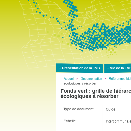
Présentation de la TVB
Vie de la TV
Accueil
Documentation
Références bib
Fil
écologiques à résorber
d'Ariane
Fonds vert : grille de hiéra
écologiques à résorber
Type de document
Guide
Echelle
Intercommunal