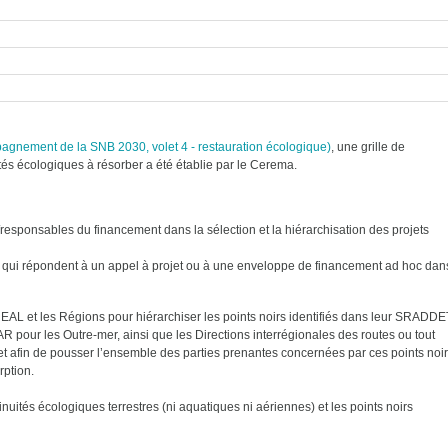
pagnement de la SNB 2030, volet 4 - restauration écologique)
, une grille de
ités écologiques à résorber a été établie par le Cerema.
responsables du financement dans la sélection et la hiérarchisation des projets
ets qui répondent à un appel à projet ou à une enveloppe de financement ad hoc dan
 DREAL et les Régions pour hiérarchiser les points noirs identifiés dans leur SRADDE
our les Outre-mer, ainsi que les Directions interrégionales des routes ou tout
ojet afin de pousser l’ensemble des parties prenantes concernées par ces points noi
rption.
nuités écologiques terrestres (ni aquatiques ni aériennes) et les points noirs