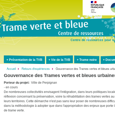
Aller
au
contenu
principal
Centre de ressources pour la
Présentation de la TVB
Vie de la TVB
Trame noire
Docum
Accueil
Retours d'expériences
Gouvernance des Trames vertes et bleues urba
Fil
Gouvernance des Trames vertes et bleues urbaines
d'Ariane
Porteur du projet
Ville de Perpignan
- en cours
De nombreuses collectivités envisagent l'intégration, dans leurs politiques local
réflexion concernant la préservation, voire la réhabilitation des trames vertes au
leurs territoires. Cette démarche n'est pas sans leur poser de nombreuses difficu
dans la méthodologie à adopter que dans l'appropriation des enjeux que porte l
de trame verte.