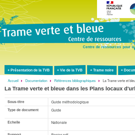
Aller
au
contenu
principal
Centre de ressources pour la
Présentation de la TVB
Vie de la TVB
Trame noire
Docum
Accueil
Documentation
Références bibliographiques
La Trame verte et ble
Fil
La Trame verte et bleue dans les Plans locaux d'u
d'Ariane
Sous-titre
Guide méthodologique
Type de document
Guide
Echelle
Nationale
Support
Papier-pdf